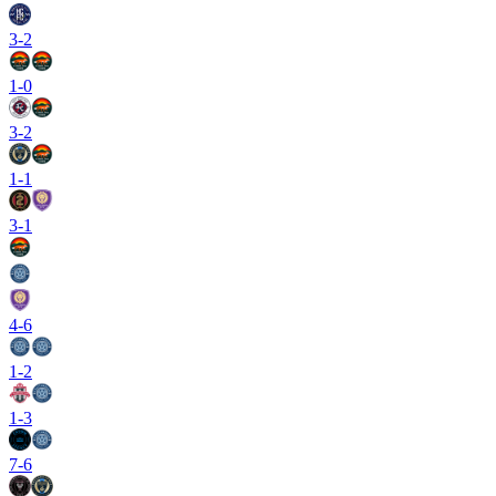
3
-
2
1
-
0
3
-
2
1
-
1
3
-
1
4
-
6
1
-
2
1
-
3
7
-
6