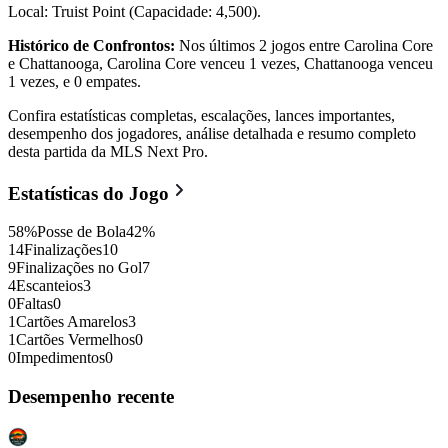
Local: Truist Point (Capacidade: 4,500).
Histórico de Confrontos:
Nos últimos 2 jogos entre Carolina Core
e Chattanooga, Carolina Core venceu 1 vezes, Chattanooga venceu
1 vezes, e 0 empates.
Confira estatísticas completas, escalações, lances importantes,
desempenho dos jogadores, análise detalhada e resumo completo
desta partida da MLS Next Pro.
Estatísticas do Jogo
58
%
Posse de Bola
42
%
14
Finalizações
10
9
Finalizações no Gol
7
4
Escanteios
3
0
Faltas
0
1
Cartões Amarelos
3
1
Cartões Vermelhos
0
0
Impedimentos
0
Desempenho recente