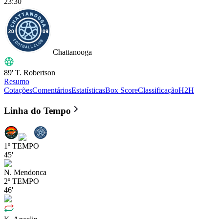
23:30
Chattanooga
89'
T. Robertson
Resumo
Cotações
Comentários
Estatísticas
Box Score
Classificação
H2H
Carolina Core
vs
Chattanooga
- 
Linha do Tempo
1º TEMPO
45'
N. Mendonca
2º TEMPO
46'