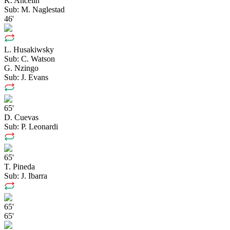
K. Ancelin
Sub:
M. Naglestad
46'
L. Husakiwsky
Sub:
C. Watson
G. Nzingo
Sub:
J. Evans
65'
D. Cuevas
Sub:
P. Leonardi
65'
T. Pineda
Sub:
J. Ibarra
65'
65'