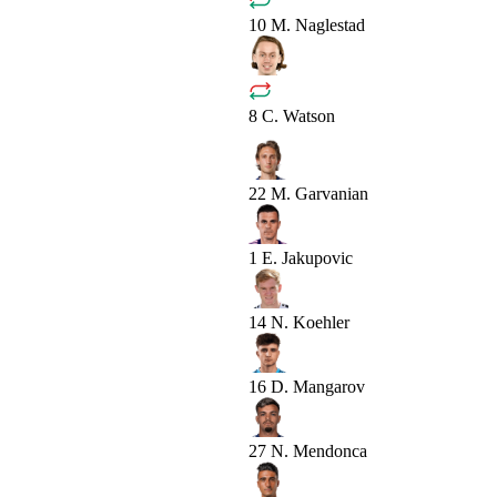
10
M. Naglestad
8
C. Watson
22
M. Garvanian
1
E. Jakupovic
14
N. Koehler
16
D. Mangarov
27
N. Mendonca