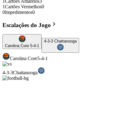
1
Cartões Amarelos
3
1
Cartões Vermelhos
0
0
Impedimentos
0
Escalações do Jogo
4-3-3
Chattanooga
Carolina Core
5-4-1
Carolina Core
5-4-1
4-3-3
Chattanooga