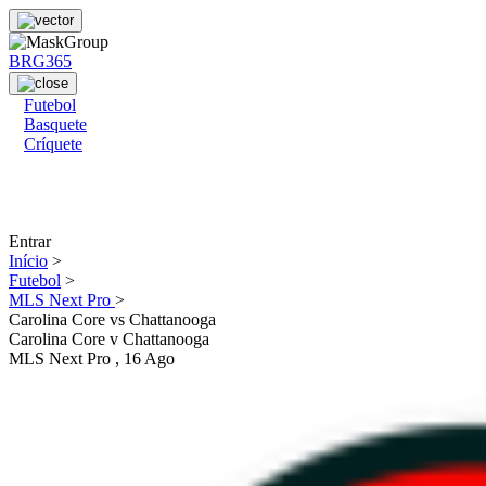
BRG365
Futebol
Basquete
Críquete
Entrar
Início
>
Futebol
>
MLS Next Pro
>
Carolina Core vs Chattanooga
Carolina Core
v
Chattanooga
MLS Next Pro
, 16 Ago