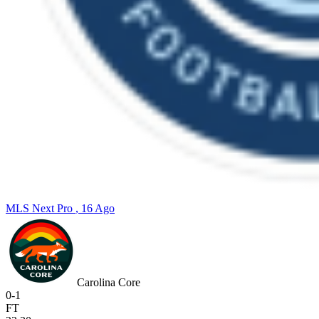
MLS Next Pro
, 16 Ago
Carolina Core
0
-
1
FT