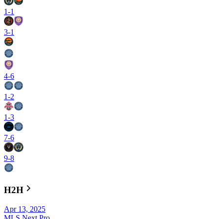
1
-
1
3
-
1
4
-
6
1
-
2
1
-
3
7
-
6
9
-
8
H2H
Apr 13, 2025
MLS Next Pro