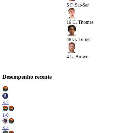
5
F. Sar-Sar
19
C. Thomas
48
G. Turner
4
L. Brown
Desempenho recente
3
-
2
1
-
0
3
-
2