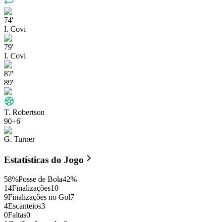
74'
I. Covi
79'
I. Covi
87'
89'
T. Robertson
90+6'
G. Turner
Estatísticas do Jogo
58
%
Posse de Bola
42
%
14
Finalizações
10
9
Finalizações no Gol
7
4
Escanteios
3
0
Faltas
0