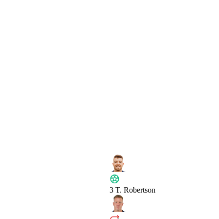
3
T. Robertson