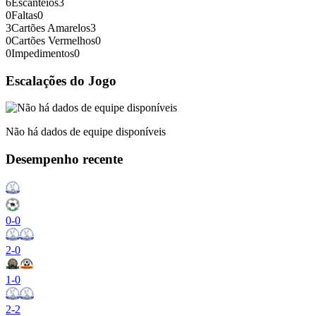
6
Escanteios
3
0
Faltas
0
3
Cartões Amarelos
3
0
Cartões Vermelhos
0
0
Impedimentos
0
Escalações do Jogo
Não há dados de equipe disponíveis
Desempenho recente
0
-
0
2
-
0
1
-
0
2
-
2