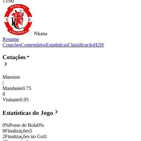
13:00
Nkana
Resumo
Cotações
Comentários
Estatísticas
Classificação
H2H
Nkwazi
vs
Nkana
- 0 : 1
- Super
Cotações
Mansion
|
Mandante
0.75
0
Visitante
0.95
Estatísticas do Jogo
0
%
Posse de Bola
0
%
8
Finalizações
5
2
Finalizações no Gol
1