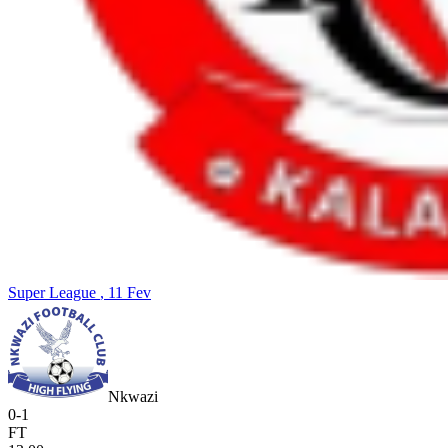
Super League
, 11 Fev
Nkwazi
0
-
1
FT