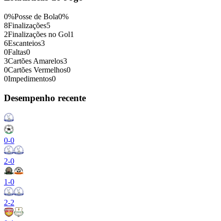
0
%
Posse de Bola
0
%
8
Finalizações
5
2
Finalizações no Gol
1
6
Escanteios
3
0
Faltas
0
3
Cartões Amarelos
3
0
Cartões Vermelhos
0
0
Impedimentos
0
Desempenho recente
0
-
0
2
-
0
1
-
0
2
-
2