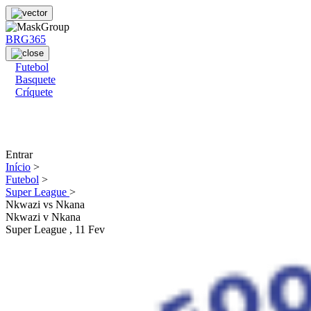
BRG365
Futebol
Basquete
Críquete
Entrar
Início
>
Futebol
>
Super League
>
Nkwazi vs Nkana
Nkwazi
v
Nkana
Super League
, 11 Fev