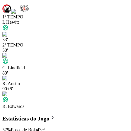
1º TEMPO
I. Hewitt
33'
2º TEMPO
50'
C. Lindfield
80'
R. Austin
90+8'
R. Edwards
Estatísticas do Jogo
57
%
Posse de Bola
43
%