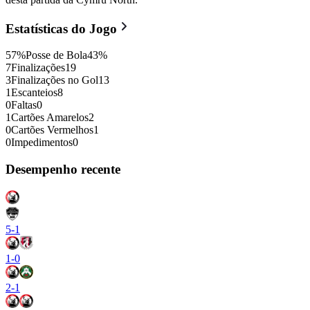
Estatísticas do Jogo
57
%
Posse de Bola
43
%
7
Finalizações
19
3
Finalizações no Gol
13
1
Escanteios
8
0
Faltas
0
1
Cartões Amarelos
2
0
Cartões Vermelhos
1
0
Impedimentos
0
Desempenho recente
5
-
1
1
-
0
2
-
1