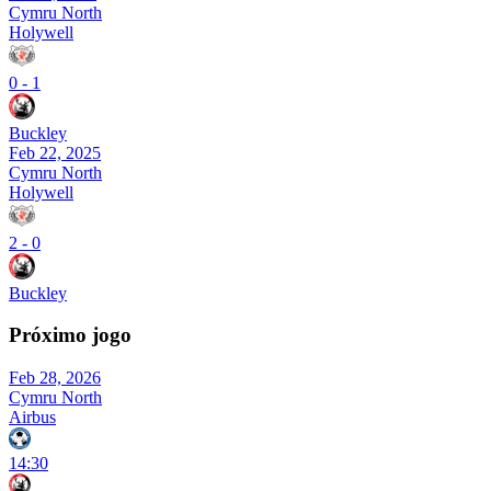
Cymru North
Holywell
0
-
1
Buckley
Feb 22, 2025
Cymru North
Holywell
2
-
0
Buckley
Próximo jogo
Feb 28, 2026
Cymru North
Airbus
14:30