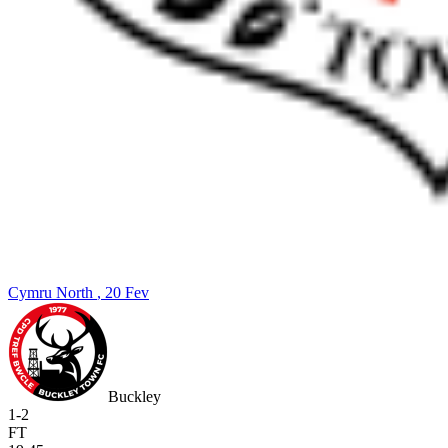
Cymru North
, 20 Fev
Buckley
1
-
2
FT