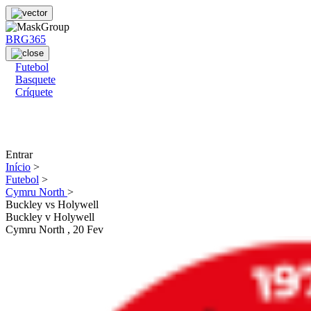
BRG365
Futebol
Basquete
Críquete
Entrar
Início
>
Futebol
>
Cymru North
>
Buckley vs Holywell
Buckley
v
Holywell
Cymru North
, 20 Fev