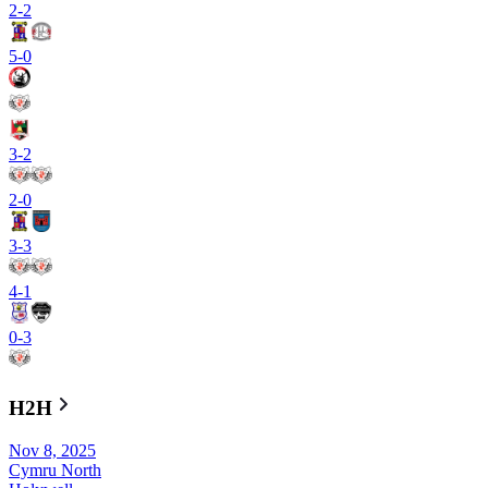
2
-
2
5
-
0
3
-
2
2
-
0
3
-
3
4
-
1
0
-
3
H2H
Nov 8, 2025
Cymru North