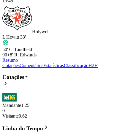
19:45
Holywell
I. Hewitt
33'
50'
C. Lindfield
90+8'
R. Edwards
Resumo
Cotações
Comentários
Estatísticas
Classificação
H2H
Buckley
vs
Holywell
- 1 : 2
- Cy
Cotações
|
Mandante
1.25
0
Visitante
0.62
Linha do Tempo