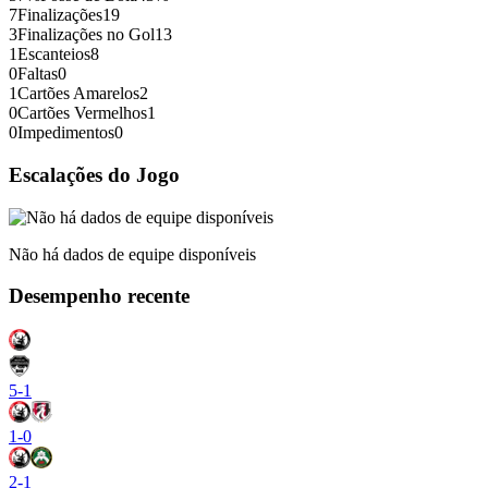
7
Finalizações
19
3
Finalizações no Gol
13
1
Escanteios
8
0
Faltas
0
1
Cartões Amarelos
2
0
Cartões Vermelhos
1
0
Impedimentos
0
Escalações do Jogo
Não há dados de equipe disponíveis
Desempenho recente
5
-
1
1
-
0
2
-
1