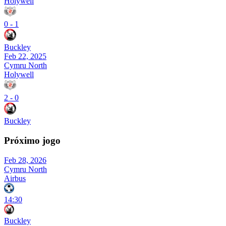
Holywell
0
-
1
Buckley
Feb 22, 2025
Cymru North
Holywell
2
-
0
Buckley
Próximo jogo
Feb 28, 2026
Cymru North
Airbus
14:30
Buckley