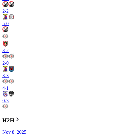
2
-
2
5
-
0
3
-
2
2
-
0
3
-
3
4
-
1
0
-
3
H2H
Nov 8, 2025