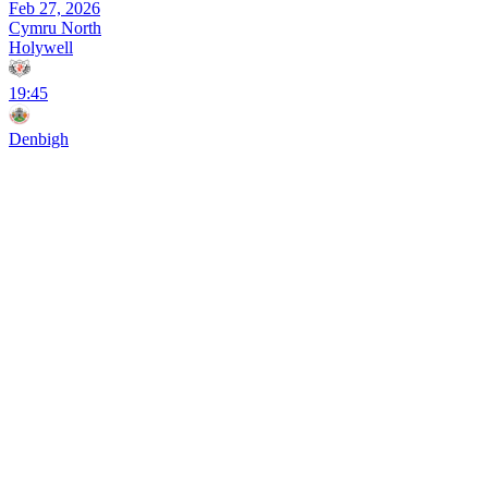
Feb 27, 2026
Cymru North
Holywell
19:45
Denbigh