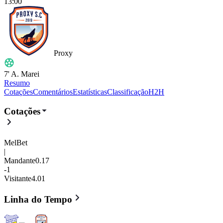
13:00
Proxy
7'
A. Marei
Resumo
Cotações
Comentários
Estatísticas
Classificação
H2H
Tanta
vs
Proxy
- 0 : 1
- Division 
Cotações
MelBet
|
Mandante
0.17
-1
Visitante
4.01
Linha do Tempo