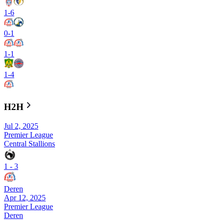
1
-
6
0
-
1
1
-
1
1
-
4
H2H
Jul 2, 2025
Premier League
Central Stallions
1
-
3
Deren
Apr 12, 2025
Premier League
Deren