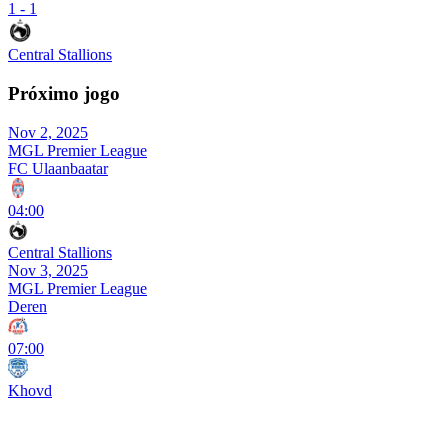
1
-
1
Central Stallions
Próximo jogo
Nov 2, 2025
MGL Premier League
FC Ulaanbaatar
04:00
Central Stallions
Nov 3, 2025
MGL Premier League
Deren
07:00
Khovd