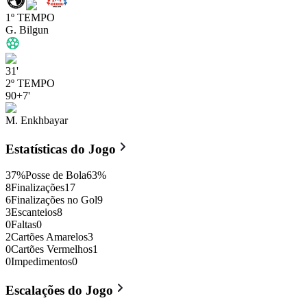
1º TEMPO
G. Bilgun
31'
2º TEMPO
90+7'
M. Enkhbayar
Estatísticas do Jogo
37
%
Posse de Bola
63
%
8
Finalizações
17
6
Finalizações no Gol
9
3
Escanteios
8
0
Faltas
0
2
Cartões Amarelos
3
0
Cartões Vermelhos
1
0
Impedimentos
0
Escalações do Jogo