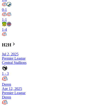
0
-
1
1
-
1
1
-
4
H2H
Jul 2, 2025
Premier League
Central Stallions
1
-
3
Deren
Apr 12, 2025
Premier League
Deren