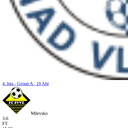
4. liga - Group A
, 19 Abr
Milevsko
3
-
6
FT