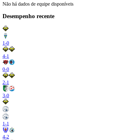
Não há dados de equipe disponíveis
Desempenho recente
1
-
0
4
-
1
0
-
0
2
-
1
3
-
0
1
-
1
4
-
2