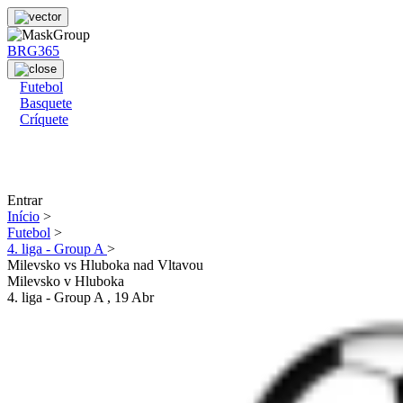
BRG365
Futebol
Basquete
Críquete
Entrar
Início
>
Futebol
>
4. liga - Group A
>
Milevsko vs Hluboka nad Vltavou
Milevsko
v
Hluboka
4. liga - Group A
, 19 Abr