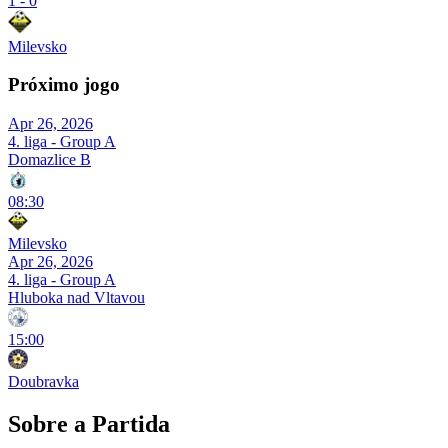
1
-
0
Milevsko
Próximo jogo
Apr 26, 2026
4. liga - Group A
Domazlice B
08:30
Milevsko
Apr 26, 2026
4. liga - Group A
Hluboka nad Vltavou
15:00
Doubravka
Sobre a Partida