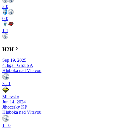
2
-
0
0
-
0
1
-
1
H2H
Sep 19, 2025
4. liga - Group A
Hluboka nad Vltavou
3
-
1
Milevsko
Jun 14, 2024
Jihocesky KP
Hluboka nad Vltavou
1
-
0