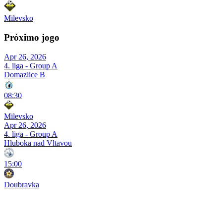
Milevsko
Próximo jogo
Apr 26, 2026
4. liga - Group A
Domazlice B
08:30
Milevsko
Apr 26, 2026
4. liga - Group A
Hluboka nad Vltavou
15:00
Doubravka