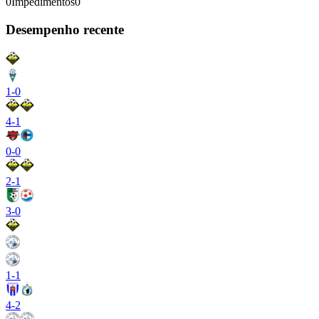
0
Impedimentos
0
Desempenho recente
1
-
0
4
-
1
0
-
0
2
-
1
3
-
0
1
-
1
4
-
2