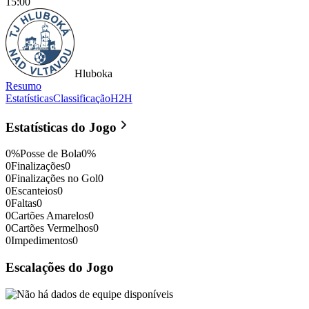
15:00
Hluboka
Resumo
Estatísticas
Classificação
H2H
Milevsko
vs
Hluboka nad Vltav
Estatísticas do Jogo
0
%
Posse de Bola
0
%
0
Finalizações
0
0
Finalizações no Gol
0
0
Escanteios
0
0
Faltas
0
0
Cartões Amarelos
0
0
Cartões Vermelhos
0
0
Impedimentos
0
Escalações do Jogo