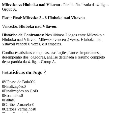
Milevsko vs Hluboka nad Vltavou
- Partida finalizada da 4. liga -
Group A.
Placar Final:
Milevsko 3 - 6 Hluboka nad Vltavou
.
Vencedor:
Hluboka nad Vltavou
.
Histórico de Confrontos:
Nos últimos 2 jogos entre Milevsko e
Hluboka nad Vltavou, Milevsko venceu 2 vezes, Hluboka nad
Vltavou venceu 0 vezes, e 0 empates.
Confira estatísticas completas, escalações, lances importantes,
desempenho dos jogadores, análise detalhada e resumo completo
desta partida da 4. liga - Group A.
Estatísticas do Jogo
0
%
Posse de Bola
0
%
0
Finalizações
0
0
Finalizações no Gol
0
0
Escanteios
0
0
Faltas
0
0
Cartões Amarelos
0
0
Cartões Vermelhos
0