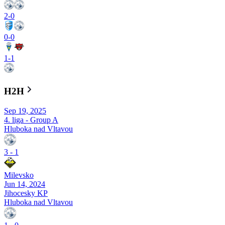
2
-
0
0
-
0
1
-
1
H2H
Sep 19, 2025
4. liga - Group A
Hluboka nad Vltavou
3
-
1
Milevsko
Jun 14, 2024
Jihocesky KP
Hluboka nad Vltavou