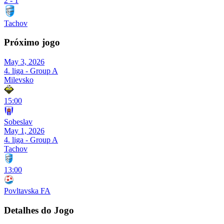
2
-
1
Tachov
Próximo jogo
May 3, 2026
4. liga - Group A
Milevsko
15:00
Sobeslav
May 1, 2026
4. liga - Group A
Tachov
13:00
Povltavska FA
Detalhes do Jogo