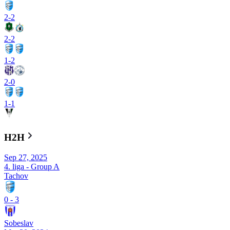
2
-
2
2
-
2
1
-
2
2
-
0
1
-
1
H2H
Sep 27, 2025
4. liga - Group A
Tachov
0
-
3
Sobeslav