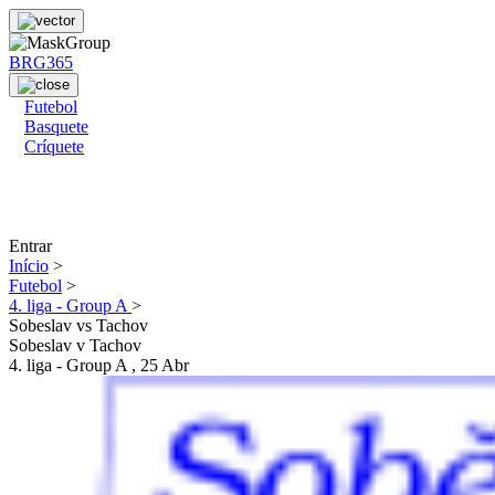
BRG365
Futebol
Basquete
Críquete
Entrar
Início
>
Futebol
>
4. liga - Group A
>
Sobeslav vs Tachov
Sobeslav
v
Tachov
4. liga - Group A
, 25 Abr