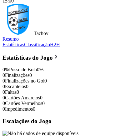
15:00
Tachov
Resumo
Estatísticas
Classificação
H2H
Sobeslav
vs
Tachov
- 1 : 1
- 4. li
Estatísticas do Jogo
0
%
Posse de Bola
0
%
0
Finalizações
0
0
Finalizações no Gol
0
0
Escanteios
0
0
Faltas
0
0
Cartões Amarelos
0
0
Cartões Vermelhos
0
0
Impedimentos
0
Escalações do Jogo