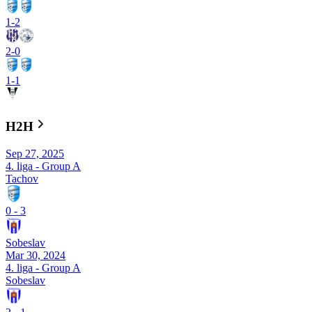
1
-
2
2
-
0
1
-
1
H2H
Sep 27, 2025
4. liga - Group A
Tachov
0
-
3
Sobeslav
Mar 30, 2024
4. liga - Group A
Sobeslav