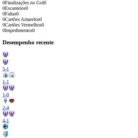
0
Finalizações no Gol
0
0
Escanteios
0
0
Faltas
0
0
Cartões Amarelos
0
0
Cartões Vermelhos
0
0
Impedimentos
0
Desempenho recente
5
-
1
1
-
1
1
-
0
2
-
4
4
-
1