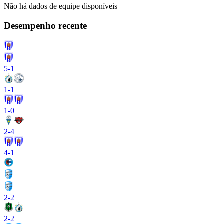
Não há dados de equipe disponíveis
Desempenho recente
5
-
1
1
-
1
1
-
0
2
-
4
4
-
1
2
-
2
2
-
2