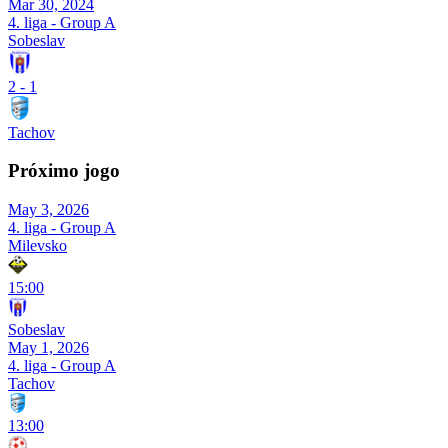
Mar 30, 2024
4. liga - Group A
Sobeslav
2
-
1
Tachov
Próximo jogo
May 3, 2026
4. liga - Group A
Milevsko
15:00
Sobeslav
May 1, 2026
4. liga - Group A
Tachov
13:00