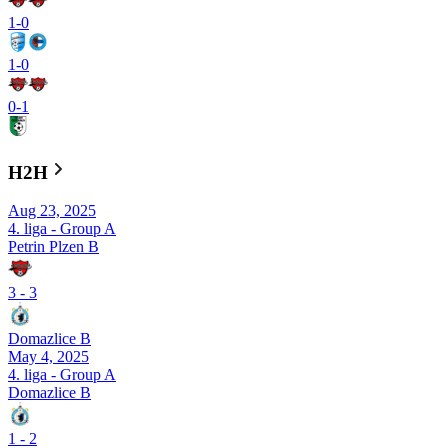
1
-
0
1
-
0
0
-
1
H2H
Aug 23, 2025
4. liga - Group A
Petrin Plzen B
3
-
3
Domazlice B
May 4, 2025
4. liga - Group A
Domazlice B
1
-
2