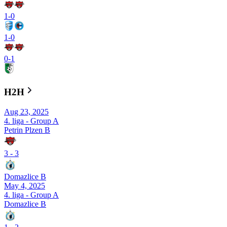
1
-
0
1
-
0
0
-
1
H2H
Aug 23, 2025
4. liga - Group A
Petrin Plzen B
3
-
3
Domazlice B
May 4, 2025
4. liga - Group A
Domazlice B