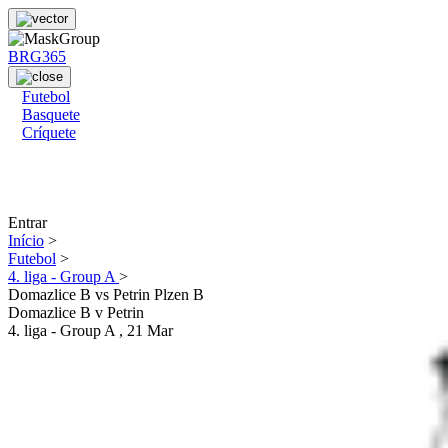
BRG365
Futebol
Basquete
Críquete
Entrar
Início
>
Futebol
>
4. liga - Group A
>
Domazlice B vs Petrin Plzen B
Domazlice B
v
Petrin
4. liga - Group A
, 21 Mar