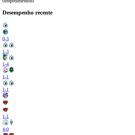
0
Impedimentos
0
Desempenho recente
0
-
3
1
-
3
1
-
4
1
-
1
1
-
1
1
-
1
4
-
0