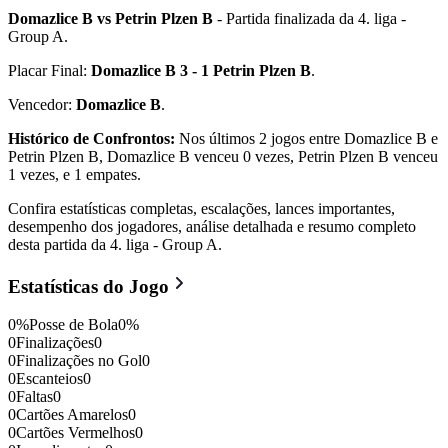
Domazlice B vs Petrin Plzen B
- Partida finalizada da 4. liga -
Group A.
Placar Final:
Domazlice B 3 - 1 Petrin Plzen B
.
Vencedor:
Domazlice B
.
Histórico de Confrontos:
Nos últimos 2 jogos entre Domazlice B e
Petrin Plzen B, Domazlice B venceu 0 vezes, Petrin Plzen B venceu
1 vezes, e 1 empates.
Confira estatísticas completas, escalações, lances importantes,
desempenho dos jogadores, análise detalhada e resumo completo
desta partida da 4. liga - Group A.
Estatísticas do Jogo
0
%
Posse de Bola
0
%
0
Finalizações
0
0
Finalizações no Gol
0
0
Escanteios
0
0
Faltas
0
0
Cartões Amarelos
0
0
Cartões Vermelhos
0