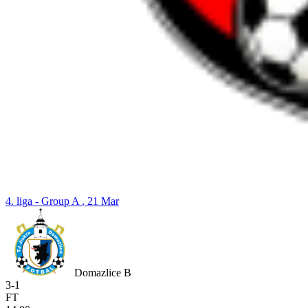
4. liga - Group A
, 21 Mar
Domazlice B
3
-
1
FT