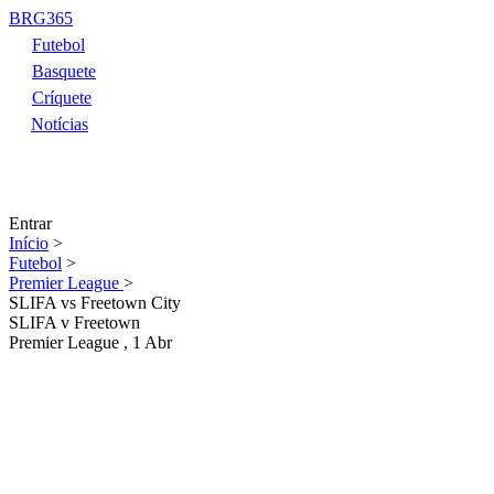
BRG365
Futebol
Basquete
Críquete
Notícias
Entrar
Início
>
Futebol
>
Premier League
>
SLIFA vs Freetown City
SLIFA
v
Freetown
Premier League
, 1 Abr