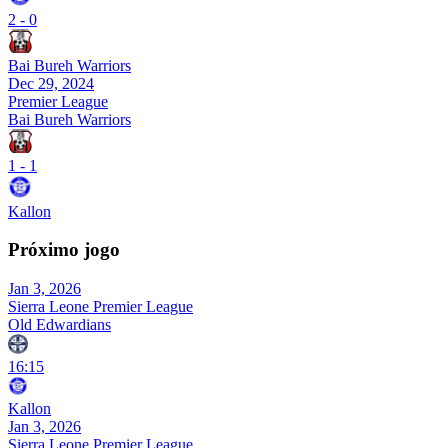
2
-
0
Bai Bureh Warriors
Dec 29, 2024
Premier League
Bai Bureh Warriors
1
-
1
Kallon
Próximo jogo
Jan 3, 2026
Sierra Leone Premier League
Old Edwardians
16:15
Kallon
Jan 3, 2026
Sierra Leone Premier League