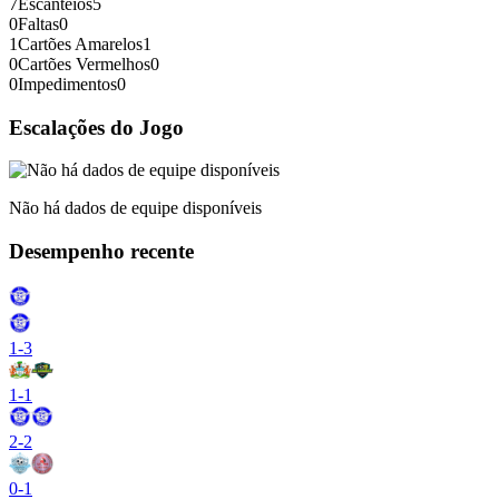
7
Escanteios
5
0
Faltas
0
1
Cartões Amarelos
1
0
Cartões Vermelhos
0
0
Impedimentos
0
Escalações do Jogo
Não há dados de equipe disponíveis
Desempenho recente
1
-
3
1
-
1
2
-
2
0
-
1