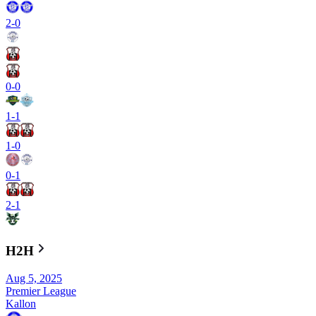
2
-
0
0
-
0
1
-
1
1
-
0
0
-
1
2
-
1
H2H
Aug 5, 2025
Premier League
Kallon