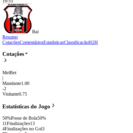
16:55
Bai
Resumo
Cotações
Comentários
Estatísticas
Classificação
H2H
Kallon
vs
Bai Bureh Warriors
- 
Cotações
MelBet
|
Mandante
1.00
-2
Visitante
0.75
Estatísticas do Jogo
50
%
Posse de Bola
50
%
11
Finalizações
13
4
Finalizações no Gol
3