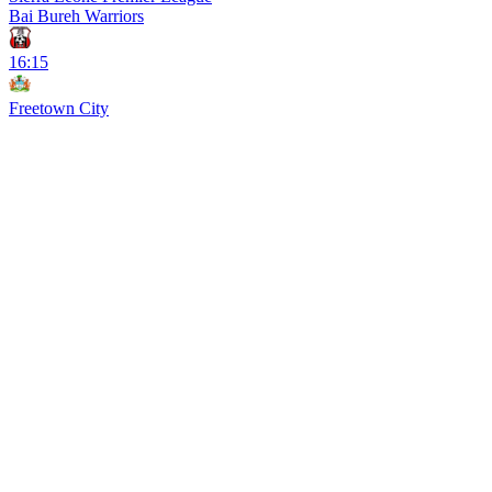
Bai Bureh Warriors
16:15
Freetown City