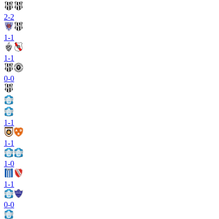
2
-
2
1
-
1
1
-
1
0
-
0
1
-
1
1
-
1
1
-
0
1
-
1
0
-
0