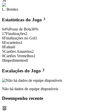
54'
L. Benitez
Estatísticas do Jogo
64
%
Posse de Bola
36
%
17
Finalizações
2
6
Finalizações no Gol
1
6
Escanteios
1
0
Faltas
0
5
Cartões Amarelos
2
0
Cartões Vermelhos
1
0
Impedimentos
0
Escalações do Jogo
Não há dados de equipe disponíveis
Desempenho recente