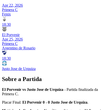
Apr 22, 2026
Primera C
Fenix
18:30
El Porvenir
Apr 25, 2026
Primera C
Argentino de Rosario
18:30
Justo Jose de Urquiza
Sobre a Partida
El Porvenir vs Justo Jose de Urquiza
- Partida finalizada da
Primera C.
Placar Final:
El Porvenir 0 - 0 Justo Jose de Urquiza
.