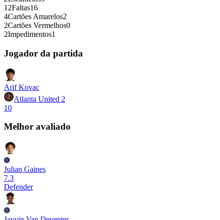
12
Faltas
16
4
Cartões Amarelos
2
2
Cartões Vermelhos
0
2
Impedimentos
1
Jogador da partida
Arif Kovac
Atlanta United 2
10
Melhor avaliado
Julian Gaines
7.3
Defender
Jayvin Van Deventer