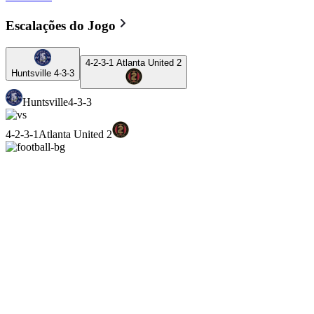
Escalações do Jogo
4-2-3-1
Atlanta United 2
Huntsville
4-3-3
Huntsville
4-3-3
4-2-3-1
Atlanta United 2