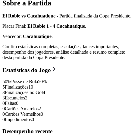
Sobre a Partida
El Roble vs Cacahuatique
- Partida finalizada da Copa Presidente.
Placar Final:
El Roble 1 - 4 Cacahuatique
.
Vencedor:
Cacahuatique
.
Confira estatísticas completas, escalações, lances importantes,
desempenho dos jogadores, análise detalhada e resumo completo
desta partida da Copa Presidente.
Estatísticas do Jogo
50
%
Posse de Bola
50
%
5
Finalizações
10
3
Finalizações no Gol
4
3
Escanteios
2
0
Faltas
0
0
Cartões Amarelos
2
0
Cartões Vermelhos
0
0
Impedimentos
0
Desempenho recente