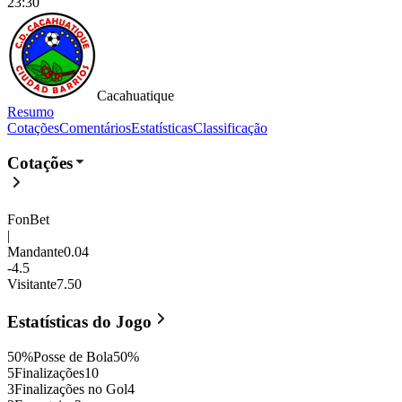
23:30
Cacahuatique
Resumo
Cotações
Comentários
Estatísticas
Classificação
El Roble
vs
Cacahuatique
- 1 : 4
Cotações
FonBet
|
Mandante
0.04
-4.5
Visitante
7.50
Estatísticas do Jogo
50
%
Posse de Bola
50
%
5
Finalizações
10
3
Finalizações no Gol
4