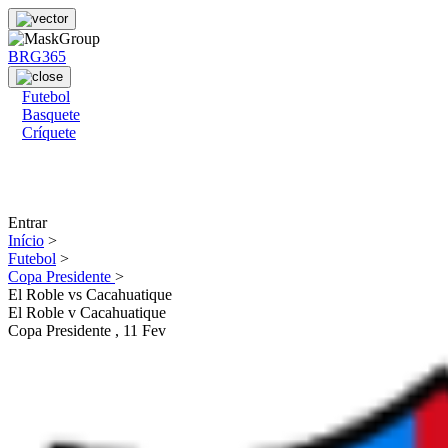
BRG365
Futebol
Basquete
Críquete
Entrar
Início
>
Futebol
>
Copa Presidente
>
El Roble vs Cacahuatique
El Roble
v
Cacahuatique
Copa Presidente
, 11 Fev