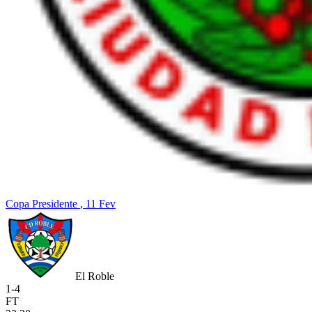
Copa Presidente
, 11 Fev
El Roble
1
-
4
FT