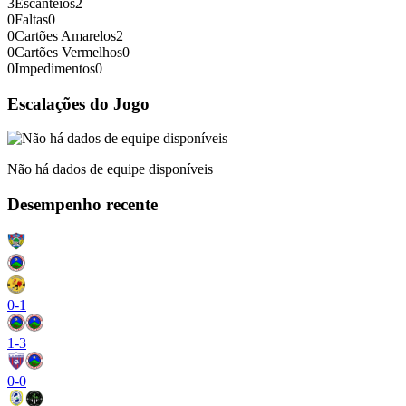
3
Escanteios
2
0
Faltas
0
0
Cartões Amarelos
2
0
Cartões Vermelhos
0
0
Impedimentos
0
Escalações do Jogo
Não há dados de equipe disponíveis
Desempenho recente
0
-
1
1
-
3
0
-
0