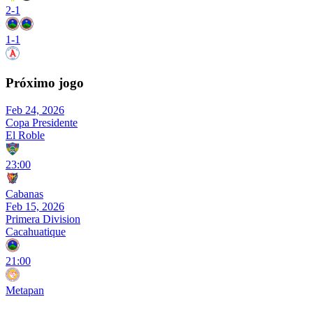
2
-
1
1
-
1
Próximo jogo
Feb 24, 2026
Copa Presidente
El Roble
23:00
Cabanas
Feb 15, 2026
Primera Division
Cacahuatique
21:00
Metapan