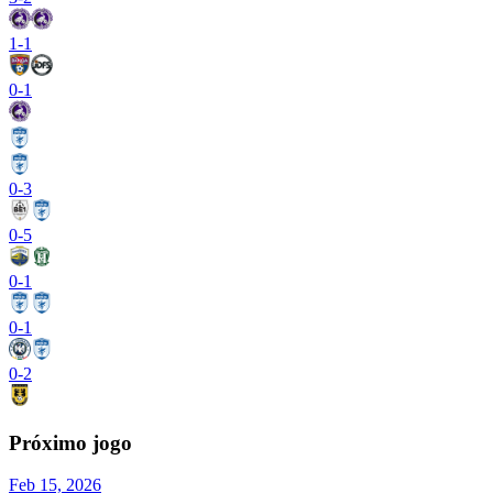
1
-
1
0
-
1
0
-
3
0
-
5
0
-
1
0
-
1
0
-
2
Próximo jogo
Feb 15, 2026