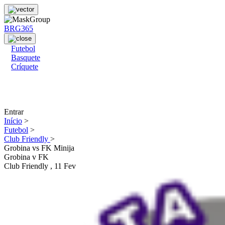
BRG365
Futebol
Basquete
Críquete
Entrar
Início
>
Futebol
>
Club Friendly
>
Grobina vs FK Minija
Grobina
v
FK
Club Friendly
, 11 Fev