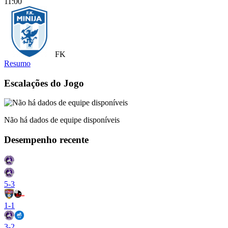
11:00
FK
Resumo
Grobina
vs
FK Minija
- 1 : 1
- C
Escalações do Jogo
Não há dados de equipe disponíveis
Desempenho recente
5
-
3
1
-
1
3
-
2