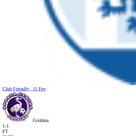
Club Friendly
, 11 Fev
Grobina
1
-
1
FT