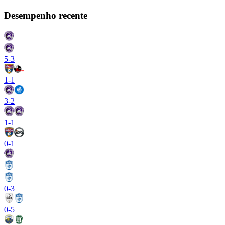
Desempenho recente
5
-
3
1
-
1
3
-
2
1
-
1
0
-
1
0
-
3
0
-
5