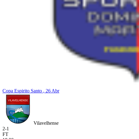
Copa Espirito Santo
, 26 Abr
Vilavelhense
2
-
1
FT