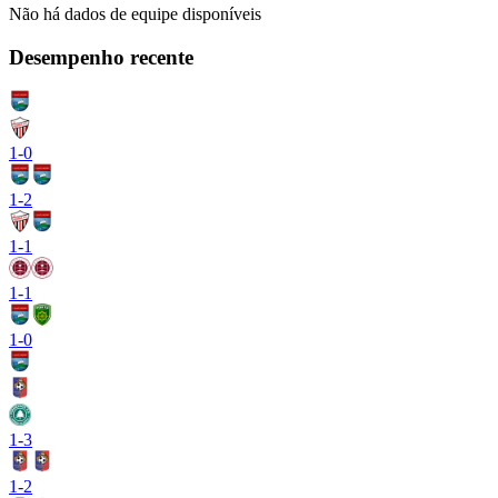
Não há dados de equipe disponíveis
Desempenho recente
1
-
0
1
-
2
1
-
1
1
-
1
1
-
0
1
-
3
1
-
2