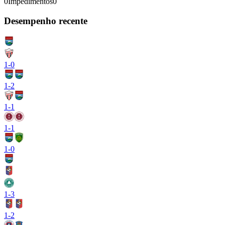
0
Impedimentos
0
Desempenho recente
1
-
0
1
-
2
1
-
1
1
-
1
1
-
0
1
-
3
1
-
2