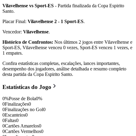
Vilavelhense vs Sport-ES
- Partida finalizada da Copa Espirito
Santo.
Placar Final:
Vilavelhense 2 - 1 Sport-ES
.
Vencedor:
Vilavelhense
.
Histórico de Confrontos:
Nos últimos 2 jogos entre Vilavelhense e
Sport-ES, Vilavelhense venceu 0 vezes, Sport-ES venceu 1 vezes, e
1 empates.
Confira estatísticas completas, escalações, lances importantes,
desempenho dos jogadores, análise detalhada e resumo completo
desta partida da Copa Espirito Santo.
Estatísticas do Jogo
0
%
Posse de Bola
0
%
0
Finalizações
0
0
Finalizações no Gol
0
0
Escanteios
0
0
Faltas
0
0
Cartões Amarelos
0
0
Cartões Vermelhos
0