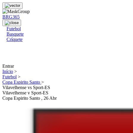
BRG365
Futebol
Basquete
Críquete
Entrar
Início
>
Futebol
>
Copa Espirito Santo
>
Vilavelhense vs Sport-ES
Vilavelhense
v
Sport-ES
Copa Espirito Santo
, 26 Abr