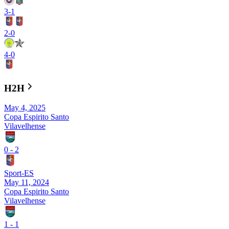
3
-
1
2
-
0
4
-
0
H2H
May 4, 2025
Copa Espirito Santo
Vilavelhense
0
-
2
Sport-ES
May 11, 2024
Copa Espirito Santo
Vilavelhense
1
-
1