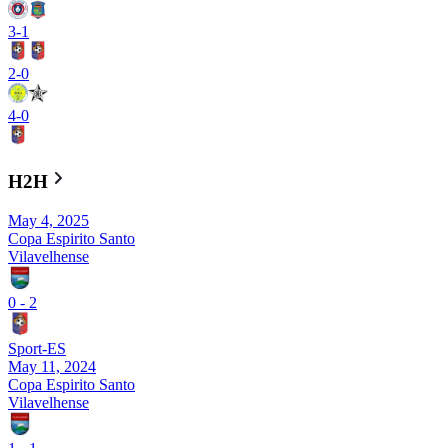
3
-
1
2
-
0
4
-
0
H2H
May 4, 2025
Copa Espirito Santo
Vilavelhense
0
-
2
Sport-ES
May 11, 2024
Copa Espirito Santo
Vilavelhense