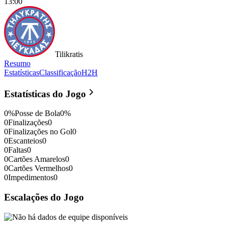
13:00
Tilikratis
Resumo
Estatísticas
Classificação
H2H
Elassona
vs
Tilikratis L.
- 1 : 1
-
Estatísticas do Jogo
0
%
Posse de Bola
0
%
0
Finalizações
0
0
Finalizações no Gol
0
0
Escanteios
0
0
Faltas
0
0
Cartões Amarelos
0
0
Cartões Vermelhos
0
0
Impedimentos
0
Escalações do Jogo