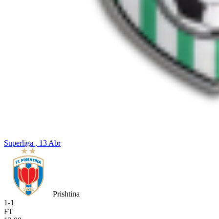
Superliga
, 13 Abr
Prishtina
1
-
1
FT