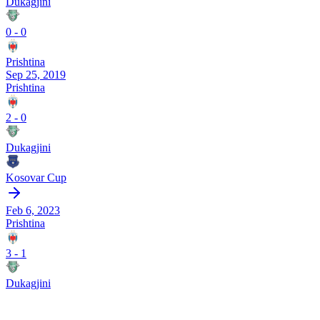
Dukagjini
0
-
0
Prishtina
Sep 25, 2019
Prishtina
2
-
0
Dukagjini
Kosovar Cup
Feb 6, 2023
Prishtina
3
-
1
Dukagjini