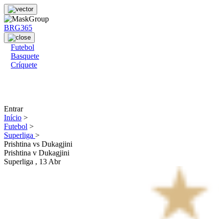
BRG365
Futebol
Basquete
Críquete
Entrar
Início
>
Futebol
>
Superliga
>
Prishtina vs Dukagjini
Prishtina
v
Dukagjini
Superliga
, 13 Abr