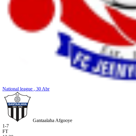
National league
, 30 Abr
Gantaalaha Afgooye
1
-
7
FT