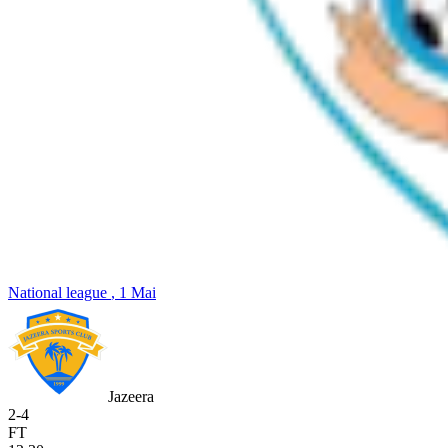
National league
, 1 Mai
Jazeera
2
-
4
FT