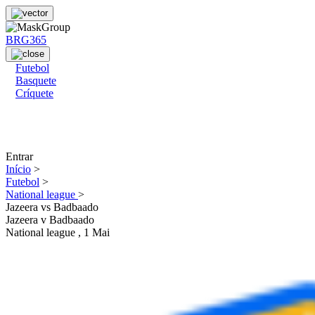
BRG365
Futebol
Basquete
Críquete
Entrar
Início
>
Futebol
>
National league
>
Jazeera vs Badbaado
Jazeera
v
Badbaado
National league
, 1 Mai