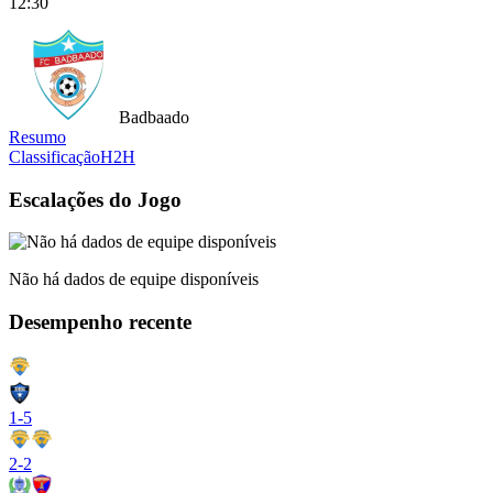
12:30
Badbaado
Resumo
Classificação
H2H
Jazeera
vs
Badbaado
- 2 : 4
- Na
Escalações do Jogo
Não há dados de equipe disponíveis
Desempenho recente
1
-
5
2
-
2