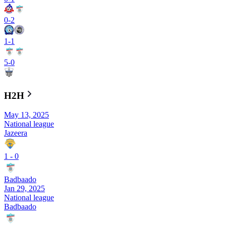
0
-
2
1
-
1
5
-
0
H2H
May 13, 2025
National league
Jazeera
1
-
0
Badbaado
Jan 29, 2025
National league
Badbaado