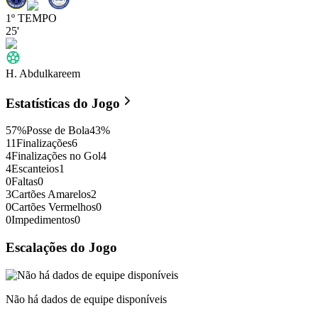
1º TEMPO
25'
H. Abdulkareem
Estatísticas do Jogo
57
%
Posse de Bola
43
%
11
Finalizações
6
4
Finalizações no Gol
4
4
Escanteios
1
0
Faltas
0
3
Cartões Amarelos
2
0
Cartões Vermelhos
0
0
Impedimentos
0
Escalações do Jogo
Não há dados de equipe disponíveis