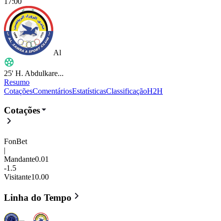
17:00
Al
25'
H. Abdulkare...
Resumo
Cotações
Comentários
Estatísticas
Classificação
H2H
Al Talaba
vs
Al Zawraa
- 0 : 1
- 
Cotações
FonBet
|
Mandante
0.01
-1.5
Visitante
10.00
Linha do Tempo