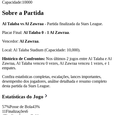
Capacidade
:
10000
Sobre a Partida
Al Talaba vs Al Zawraa
- Partida finalizada da Stars League.
Placar Final:
Al Talaba 0 - 1 Al Zawraa
.
Vencedor:
Al Zawraa
.
Local: Al Talaba Stadium (Capacidade: 10,000).
Histórico de Confrontos:
Nos últimos 2 jogos entre Al Talaba e Al
Zawraa, Al Talaba venceu 0 vezes, Al Zawraa venceu 1 vezes, e 1
empates.
Confira estatísticas completas, escalações, lances importantes,
desempenho dos jogadores, análise detalhada e resumo completo
desta partida da Stars League.
Estatísticas do Jogo
57
%
Posse de Bola
43
%
11
Finalizações
6