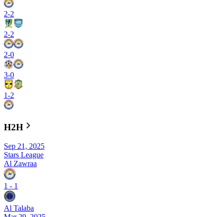
2
-
2
2
-
2
2
-
0
3
-
0
1
-
2
H2H
Sep 21, 2025
Stars League
Al Zawraa
1
-
1
Al Talaba
Mar 29, 2025