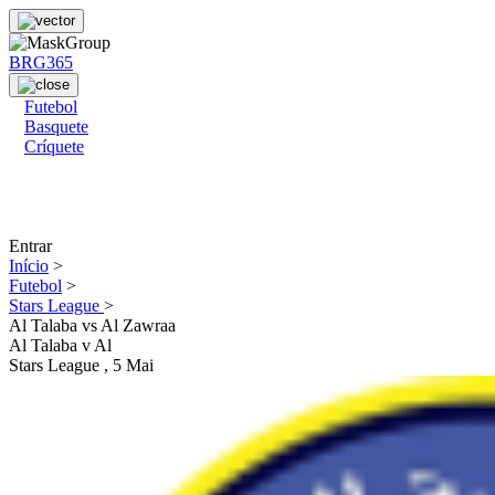
BRG365
Futebol
Basquete
Críquete
Entrar
Início
>
Futebol
>
Stars League
>
Al Talaba vs Al Zawraa
Al Talaba
v
Al
Stars League
, 5 Mai