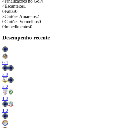
4
Finalizações no Gol
4
4
Escanteios
1
0
Faltas
0
3
Cartões Amarelos
2
0
Cartões Vermelhos
0
0
Impedimentos
0
Desempenho recente
0
-
1
2
-
3
2
-
2
1
-
3
1
-
2