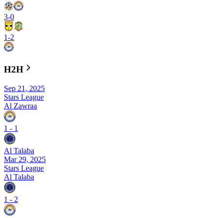
3
-
0
1
-
2
H2H
Sep 21, 2025
Stars League
Al Zawraa
1
-
1
Al Talaba
Mar 29, 2025
Stars League
Al Talaba
1
-
2