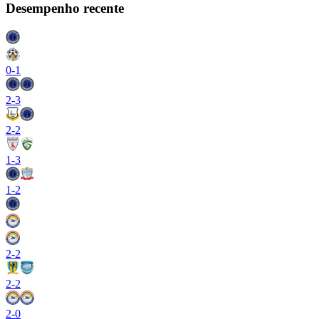
Desempenho recente
0
-
1
2
-
3
2
-
2
1
-
3
1
-
2
2
-
2
2
-
2
2
-
0