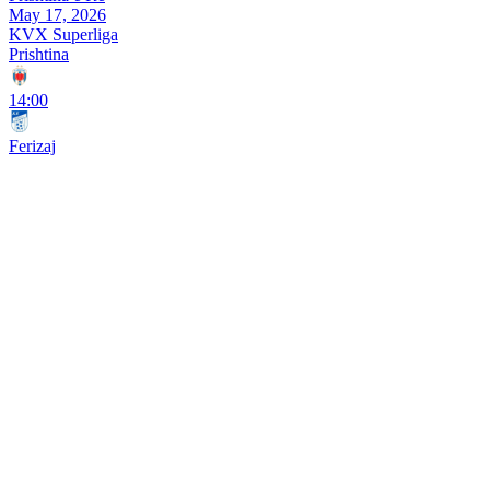
May 17, 2026
KVX Superliga
Prishtina
14:00
Ferizaj