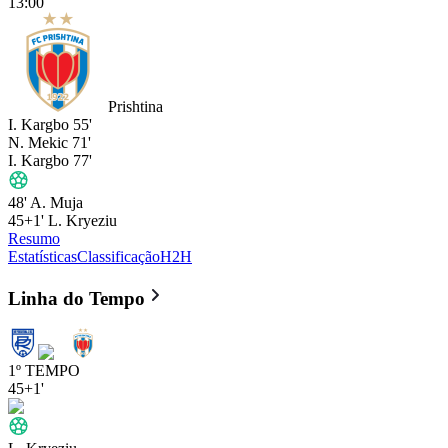
13:00
Prishtina
I. Kargbo
55'
N. Mekic
71'
I. Kargbo
77'
48'
A. Muja
45+1'
L. Kryeziu
Resumo
Estatísticas
Classificação
H2H
Prishtina e Re
vs
Prishtina
- 3 : 
Linha do Tempo
1º TEMPO
45+1'