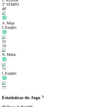
L. Kryeziu
2º TEMPO
48'
A. Muja
I. Kargbo
55'
70'
N. Mekic
71'
I. Kargbo
77'
Estatísticas do Jogo
0
%
Posse de Bola
0
%