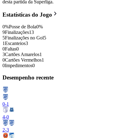
desta partida da Superliga.
Estatísticas do Jogo
0
%
Posse de Bola
0
%
9
Finalizações
13
5
Finalizações no Gol
5
1
Escanteios
3
0
Faltas
0
3
Cartões Amarelos
1
0
Cartões Vermelhos
1
0
Impedimentos
0
Desempenho recente
0
-
1
4
-
0
2
-
3