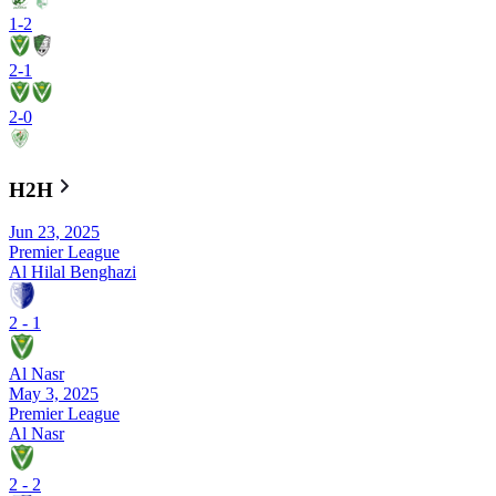
1
-
2
2
-
1
2
-
0
H2H
Jun 23, 2025
Premier League
Al Hilal Benghazi
2
-
1
Al Nasr
May 3, 2025
Premier League
Al Nasr
2
-
2