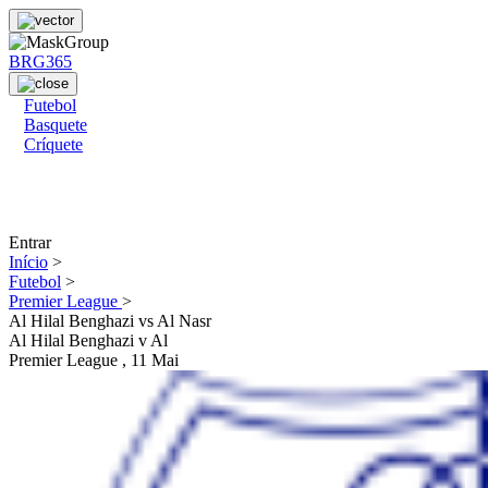
BRG365
Futebol
Basquete
Críquete
Entrar
Início
>
Futebol
>
Premier League
>
Al Hilal Benghazi vs Al Nasr
Al Hilal Benghazi
v
Al
Premier League
, 11 Mai