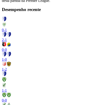
desta partida da Premier League.
Desempenho recente
0
-
1
2
-
1
0
-
0
1
-
0
1
-
2
1
-
1
0
-
0