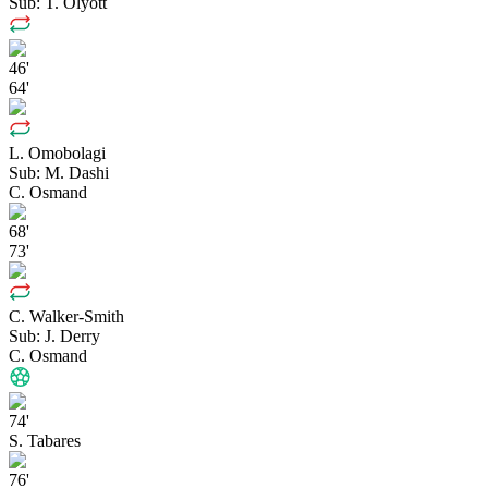
Sub:
T. Olyott
46'
64'
L. Omobolagi
Sub:
M. Dashi
C. Osmand
68'
73'
C. Walker-Smith
Sub:
J. Derry
C. Osmand
74'
S. Tabares
76'