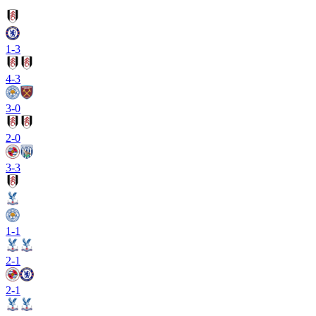
1
-
3
4
-
3
3
-
0
2
-
0
3
-
3
1
-
1
2
-
1
2
-
1