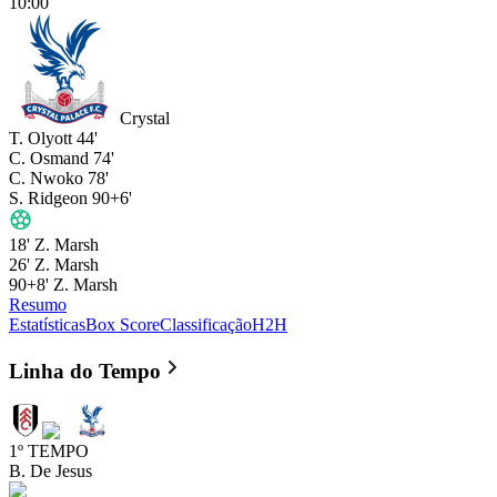
10:00
Crystal
T. Olyott
44'
C. Osmand
74'
C. Nwoko
78'
S. Ridgeon
90+6'
18'
Z. Marsh
26'
Z. Marsh
90+8'
Z. Marsh
Resumo
Estatísticas
Box Score
Classificação
H2H
Fulham U18
vs
Crystal Palace 
Linha do Tempo
1º TEMPO
B. De Jesus