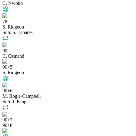
C. Nwoko
78'
S. Ridgeon
Sub:
S. Tabares
90'
C. Osmand
90+5'
S. Ridgeon
90+6'
M. Bogle-Campbell
Sub:
J. King
90+7'
90+8'