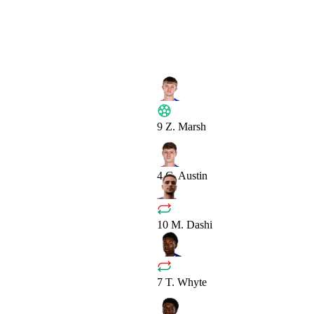
9
Z. Marsh
4
C. Austin
10
M. Dashi
7
T. Whyte