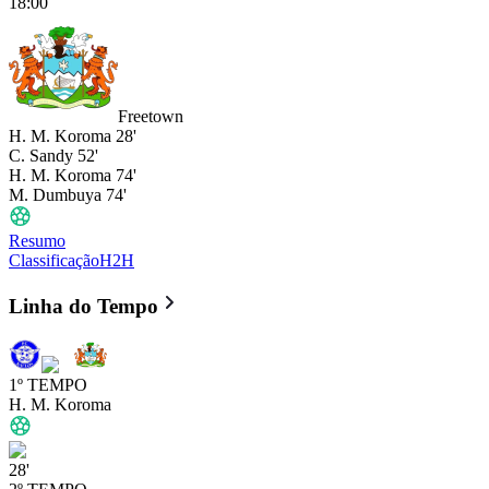
18:00
Freetown
H. M. Koroma
28'
C. Sandy
52'
H. M. Koroma
74'
M. Dumbuya
74'
Resumo
Classificação
H2H
Kallon
vs
Freetown City
- 4 : 0
-
Linha do Tempo
1º TEMPO
H. M. Koroma
28'