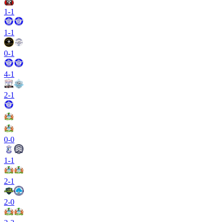
1
-
1
1
-
1
0
-
1
4
-
1
2
-
1
0
-
0
1
-
1
2
-
1
2
-
0