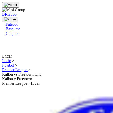
BRG365
Futebol
Basquete
Críquete
Entrar
Início
>
Futebol
>
Premier League
>
Kallon vs Freetown City
Kallon
v
Freetown
Premier League
, 11 Jan