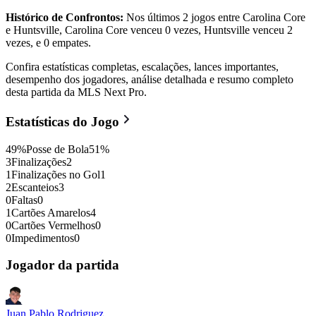
Histórico de Confrontos:
Nos últimos 2 jogos entre Carolina Core
e Huntsville, Carolina Core venceu 0 vezes, Huntsville venceu 2
vezes, e 0 empates.
Confira estatísticas completas, escalações, lances importantes,
desempenho dos jogadores, análise detalhada e resumo completo
desta partida da MLS Next Pro.
Estatísticas do Jogo
49
%
Posse de Bola
51
%
3
Finalizações
2
1
Finalizações no Gol
1
2
Escanteios
3
0
Faltas
0
1
Cartões Amarelos
4
0
Cartões Vermelhos
0
0
Impedimentos
0
Jogador da partida
Juan Pablo Rodriguez