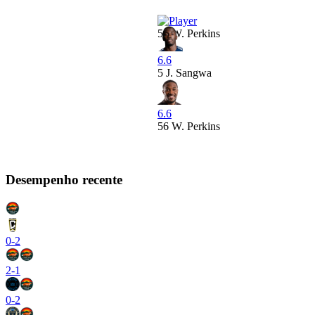
56
W. Perkins
6.6
5
J. Sangwa
6.6
56
W. Perkins
Desempenho recente
0
-
2
2
-
1
0
-
2