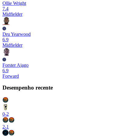
Ollie Wright
7.4
Midfielder
Dru Yearwood
6.9
Midfielder
Forster Ajago
6.9
Forward
Desempenho recente
0
-
2
2
-
1