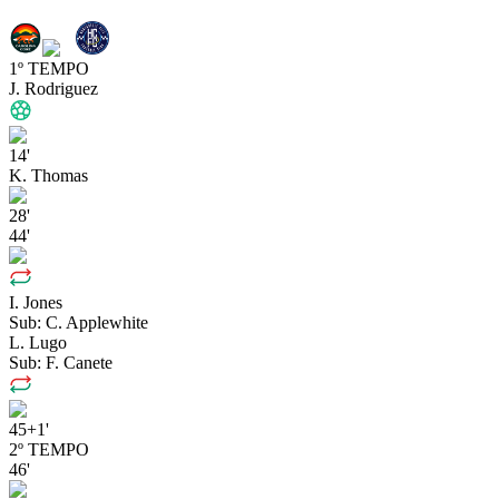
1º TEMPO
J. Rodriguez
14'
K. Thomas
28'
44'
I. Jones
Sub:
C. Applewhite
L. Lugo
Sub:
F. Canete
45+1'
2º TEMPO
46'