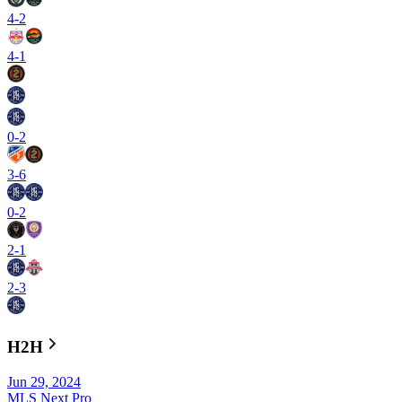
4
-
2
4
-
1
0
-
2
3
-
6
0
-
2
2
-
1
2
-
3
H2H
Jun 29, 2024
MLS Next Pro