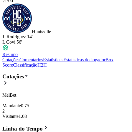
21:00
Huntsville
J. Rodriguez
14'
I. Covi
56'
Resumo
Cotações
Comentários
Estatísticas
Estatísticas do Jogador
Box
Score
Classificação
H2H
Carolina Core
vs
Huntsville
- 2 :
Cotações
MelBet
|
Mandante
0.75
2
Visitante
1.08
Linha do Tempo