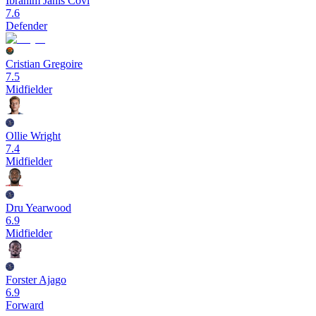
Ibrahim Janis Covi
7.6
Defender
Cristian Gregoire
7.5
Midfielder
Ollie Wright
7.4
Midfielder
Dru Yearwood
6.9
Midfielder
Forster Ajago
6.9
Forward