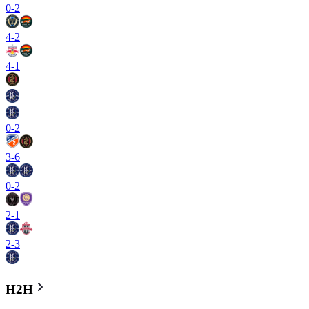
0
-
2
4
-
2
4
-
1
0
-
2
3
-
6
0
-
2
2
-
1
2
-
3
H2H