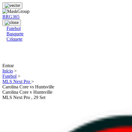
BRG365
Futebol
Basquete
Críquete
Entrar
Início
>
Futebol
>
MLS Next Pro
>
Carolina Core vs Huntsville
Carolina Core
v
Huntsville
MLS Next Pro
, 29 Set