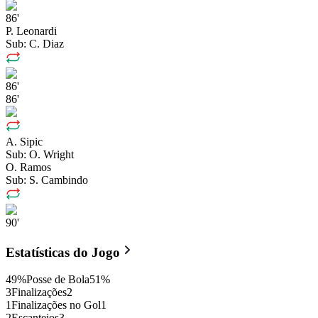
86'
P. Leonardi
Sub:
C. Diaz
86'
86'
A. Sipic
Sub:
O. Wright
O. Ramos
Sub:
S. Cambindo
90'
Estatísticas do Jogo
49
%
Posse de Bola
51
%
3
Finalizações
2
1
Finalizações no Gol
1
2
Escanteios
3