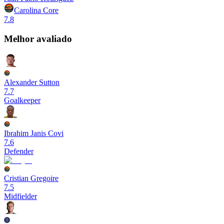
Carolina Core
7.8
Melhor avaliado
Alexander Sutton
7.7
Goalkeeper
Ibrahim Janis Covi
7.6
Defender
Cristian Gregoire
7.5
Midfielder