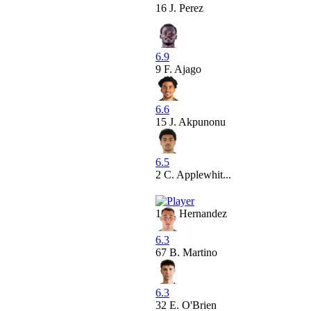
16
J. Perez
6.9
9
F. Ajago
6.6
15
J. Akpunonu
6.5
2
C. Applewhit...
16
J. Hernandez
6.3
67
B. Martino
6.3
32
E. O'Brien