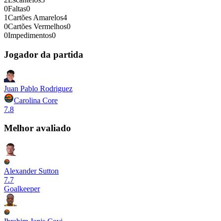
0
Faltas
0
1
Cartões Amarelos
4
0
Cartões Vermelhos
0
0
Impedimentos
0
Jogador da partida
Juan Pablo Rodriguez
Carolina Core
7.8
Melhor avaliado
Alexander Sutton
7.7
Goalkeeper