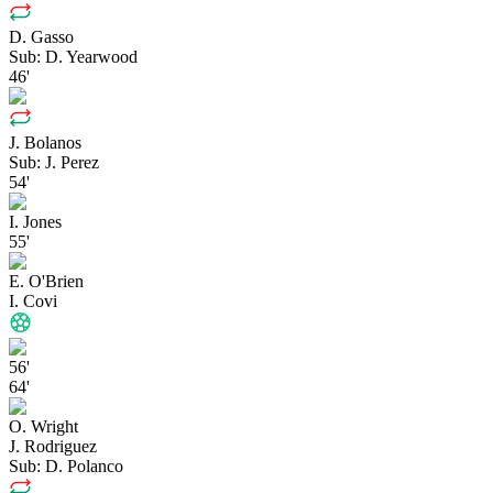
D. Gasso
Sub:
D. Yearwood
46'
J. Bolanos
Sub:
J. Perez
54'
I. Jones
55'
E. O'Brien
I. Covi
56'
64'
O. Wright
J. Rodriguez
Sub:
D. Polanco