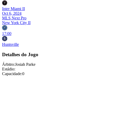
Inter Miami II
Oct 6, 2024
MLS Next Pro
New York City II
17:00
Huntsville
Detalhes do Jogo
Árbitro
:
Josiah Parke
Estádio
:
Capacidade
:
0