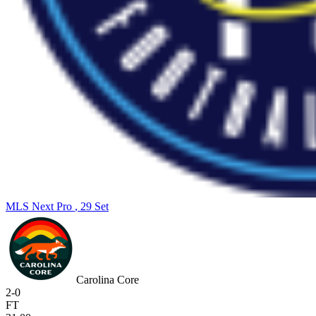
MLS Next Pro
, 29 Set
Carolina Core
2
-
0
FT