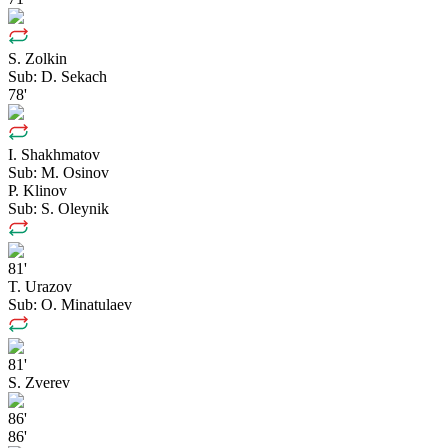
S. Zolkin
Sub:
D. Sekach
78'
I. Shakhmatov
Sub:
M. Osinov
P. Klinov
Sub:
S. Oleynik
81'
T. Urazov
Sub:
O. Minatulaev
81'
S. Zverev
86'
86'