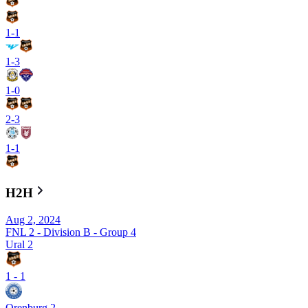
1
-
1
1
-
3
1
-
0
2
-
3
1
-
1
H2H
Aug 2, 2024
FNL 2 - Division B - Group 4
Ural 2
1
-
1
Orenburg 2