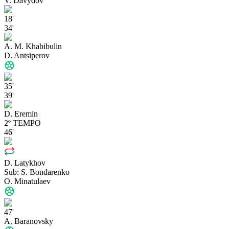
V. Davydov
18'
34'
A. M. Khabibulin
D. Antsiperov
35'
39'
D. Eremin
2º TEMPO
46'
D. Latykhov
Sub:
S. Bondarenko
O. Minatulaev
47'
A. Baranovsky