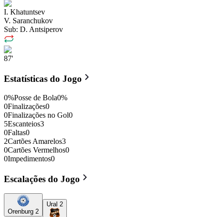
I. Khatuntsev
V. Saranchukov
Sub:
D. Antsiperov
87'
Estatísticas do Jogo
0
%
Posse de Bola
0
%
0
Finalizações
0
0
Finalizações no Gol
0
5
Escanteios
3
0
Faltas
0
2
Cartões Amarelos
3
0
Cartões Vermelhos
0
0
Impedimentos
0
Escalações do Jogo
Ural 2
Orenburg 2