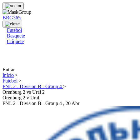
BRG365
Futebol
Basquete
Críquete
Entrar
Início
>
Futebol
>
FNL 2 - Division B - Group 4
>
Orenburg 2 vs Ural 2
Orenburg 2
v
Ural
FNL 2 - Division B - Group 4
, 20 Abr