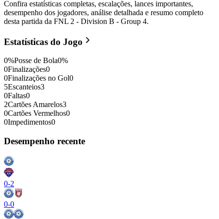
Confira estatísticas completas, escalações, lances importantes,
desempenho dos jogadores, análise detalhada e resumo completo
desta partida da FNL 2 - Division B - Group 4.
Estatísticas do Jogo
0
%
Posse de Bola
0
%
0
Finalizações
0
0
Finalizações no Gol
0
5
Escanteios
3
0
Faltas
0
2
Cartões Amarelos
3
0
Cartões Vermelhos
0
0
Impedimentos
0
Desempenho recente
0
-
2
0
-
0