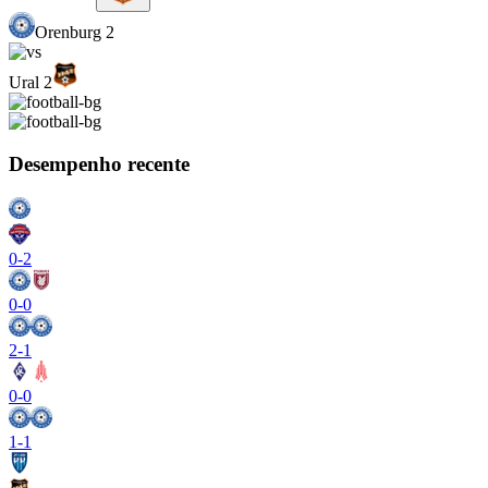
Orenburg 2
Ural 2
Desempenho recente
0
-
2
0
-
0
2
-
1
0
-
0
1
-
1