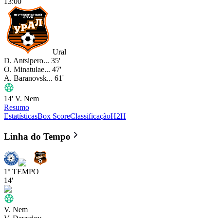
13:00
Ural
D. Antsipero...
35'
O. Minatulae...
47'
A. Baranovsk...
61'
14'
V. Nem
Resumo
Estatísticas
Box Score
Classificação
H2H
Orenburg 2
vs
Ural 2
- 3 : 1
- FN
Linha do Tempo
1º TEMPO
14'
V. Nem