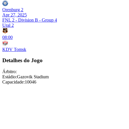
Orenburg 2
Apr 27, 2025
FNL 2 - Division B - Group 4
Ural 2
08:00
KDV Tomsk
Detalhes do Jogo
Árbitro
:
Estádio
:
Gazovik Stadium
Capacidade
:
10046