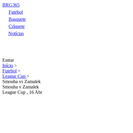
BRG365
Futebol
Basquete
Críquete
Notícias
Entrar
Início
>
Futebol
>
League Cup
>
Smouha vs Zamalek
Smouha
v
Zamalek
League Cup
, 16 Abr