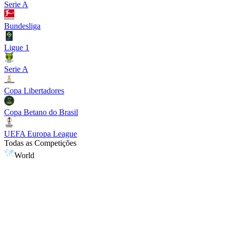
Serie A
Bundesliga
Ligue 1
Serie A
Copa Libertadores
Copa Betano do Brasil
UEFA Europa League
Todas as Competições
World