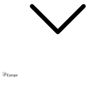
Europe