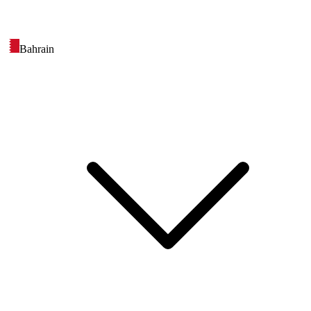
Bahrain