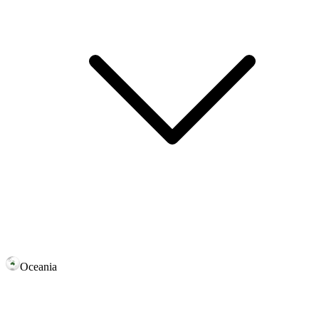
Oceania