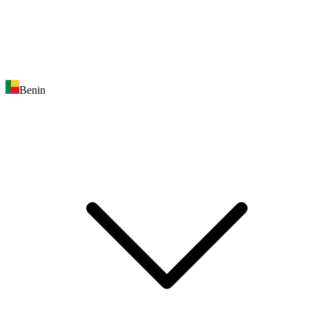
Benin