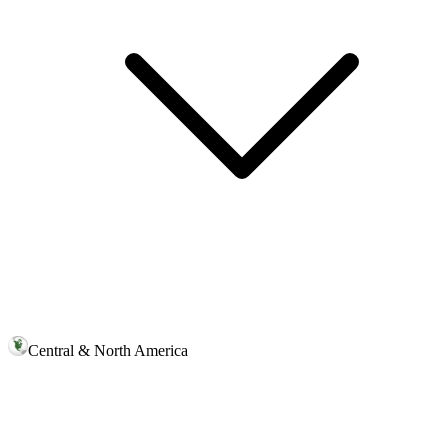
Central & North America