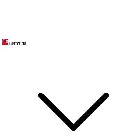
Bermuda