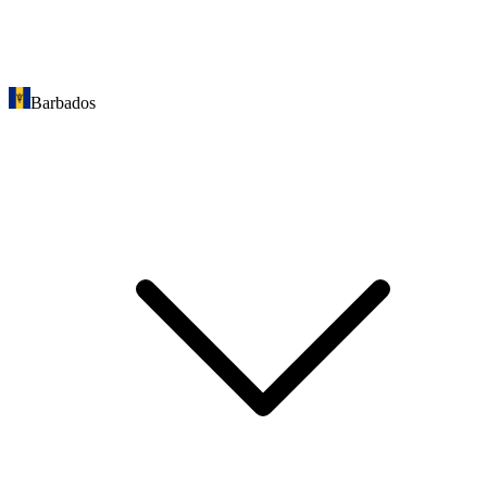
Barbados