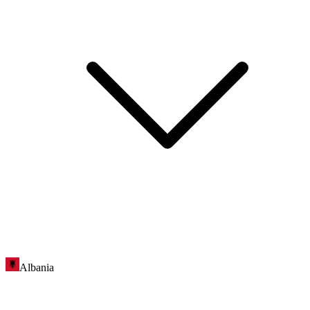
Albania