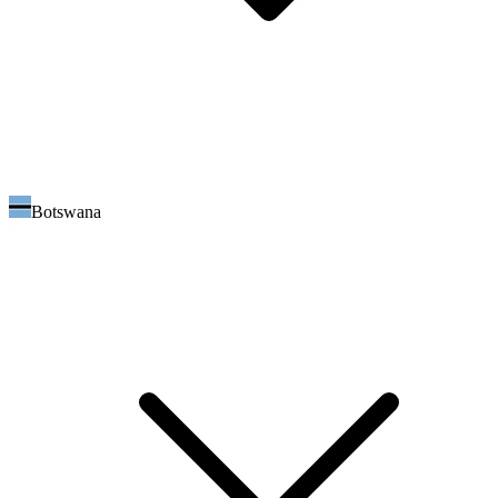
Botswana