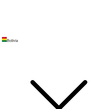
Bolivia