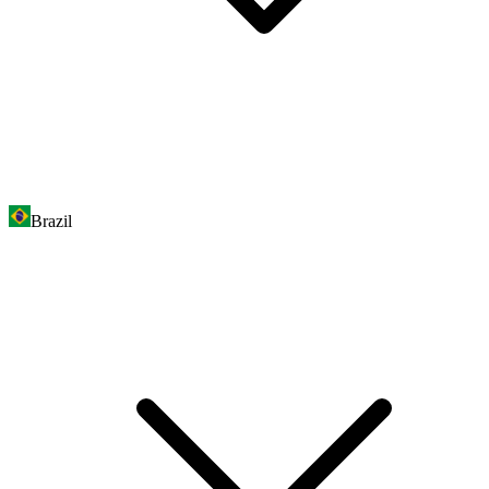
Brazil