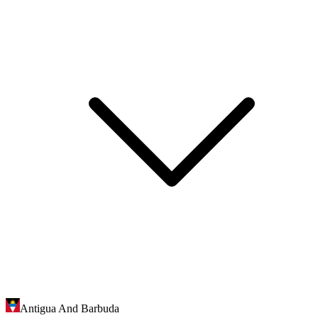
Antigua And Barbuda