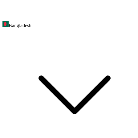
Bangladesh