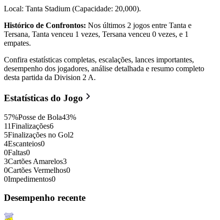
Local: Tanta Stadium (Capacidade: 20,000).
Histórico de Confrontos:
Nos últimos 2 jogos entre Tanta e
Tersana, Tanta venceu 1 vezes, Tersana venceu 0 vezes, e 1
empates.
Confira estatísticas completas, escalações, lances importantes,
desempenho dos jogadores, análise detalhada e resumo completo
desta partida da Division 2 A.
Estatísticas do Jogo
57
%
Posse de Bola
43
%
11
Finalizações
6
5
Finalizações no Gol
2
4
Escanteios
0
0
Faltas
0
3
Cartões Amarelos
3
0
Cartões Vermelhos
0
0
Impedimentos
0
Desempenho recente