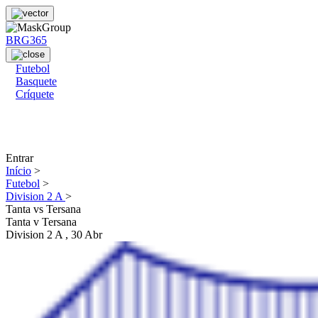
BRG365
Futebol
Basquete
Críquete
Entrar
Início
>
Futebol
>
Division 2 A
>
Tanta vs Tersana
Tanta
v
Tersana
Division 2 A
, 30 Abr