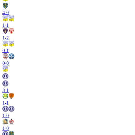
4
-
0
1
-
1
1
-
2
0
-
1
0
-
0
3
-
1
1
-
1
1
-
0
1
-
0