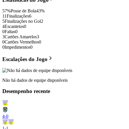
57
%
Posse de Bola
43
%
11
Finalizações
6
5
Finalizações no Gol
2
4
Escanteios
0
0
Faltas
0
3
Cartões Amarelos
3
0
Cartões Vermelhos
0
0
Impedimentos
0
Escalações do Jogo
Não há dados de equipe disponíveis
Desempenho recente
4
-
0
1
-
1