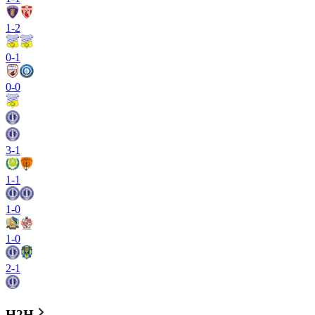
1
-
2
0
-
1
0
-
0
3
-
1
1
-
1
1
-
0
1
-
0
2
-
1
H2H