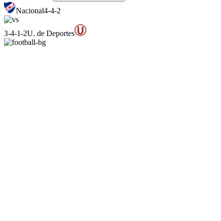
Nacional
4-4-2
3-4-1-2
U. de Deportes