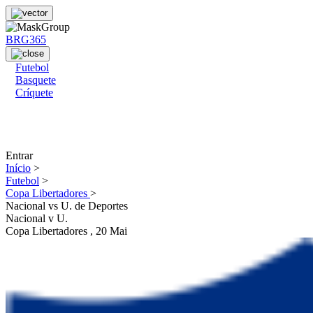
BRG365
Futebol
Basquete
Críquete
Entrar
Início
>
Futebol
>
Copa Libertadores
>
Nacional vs U. de Deportes
Nacional
v
U.
Copa Libertadores
, 20 Mai