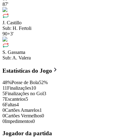
87'
J. Castillo
Sub:
H. Fertoli
90+3'
S. Gassama
Sub:
A. Valera
Estatísticas do Jogo
48
%
Posse de Bola
52
%
11
Finalizações
10
5
Finalizações no Gol
3
7
Escanteios
5
6
Faltas
4
0
Cartões Amarelos
1
0
Cartões Vermelhos
0
0
Impedimentos
0
Jogador da partida