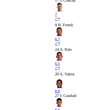
17
J. Concha
7
8
H. Fertoli
6.7
24
A. Polo
6.5
20
A. Valera
8.8
27
J. Carabali
6.6