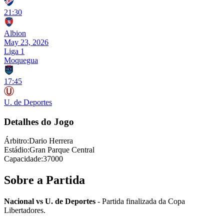
21:30
Albion
May 23, 2026
Liga 1
Moquegua
17:45
U. de Deportes
Detalhes do Jogo
Árbitro
:
Dario Herrera
Estádio
:
Gran Parque Central
Capacidade
:
37000
Sobre a Partida
Nacional vs U. de Deportes
- Partida finalizada da Copa
Libertadores.