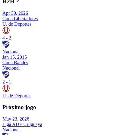
H2H
Apr 30, 2026
Copa Libertadores
U. de Deportes
4
-
2
Nacional
Jan 15, 2015
Copa Bandes
Nacional
2
-
1
U. de Deportes
Próximo jogo
May 23, 2026
Liga AUF Uruguaya
Nacional