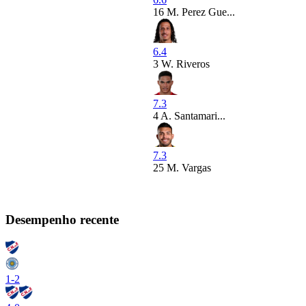
16
M. Perez Gue...
6.4
3
W. Riveros
7.3
4
A. Santamari...
7.3
25
M. Vargas
Desempenho recente
1
-
2