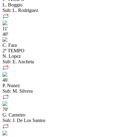
L. Boggio
Sub:
L. Rodriguez
11'
40'
C. Fara
2º TEMPO
N. Lopez
Sub:
E. Ancheta
46'
P. Nunez
Sub:
M. Silvera
70'
G. Carneiro
Sub:
J. De Los Santos