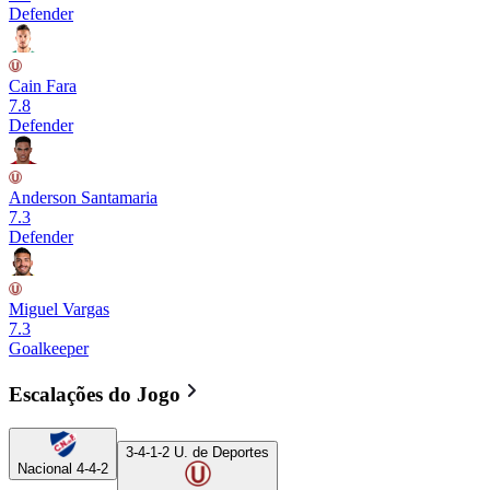
Defender
Cain Fara
7.8
Defender
Anderson Santamaria
7.3
Defender
Miguel Vargas
7.3
Goalkeeper
Escalações do Jogo
3-4-1-2
U. de Deportes
Nacional
4-4-2