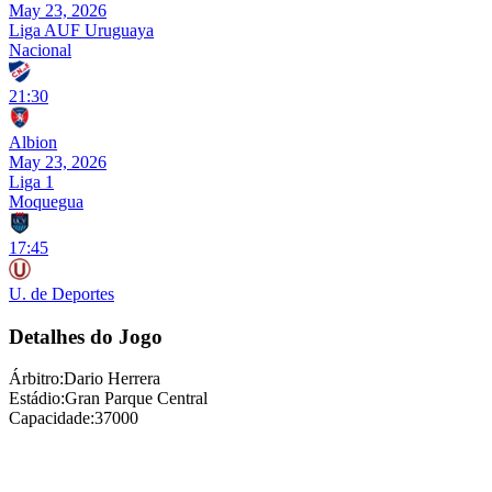
May 23, 2026
Liga AUF Uruguaya
Nacional
21:30
Albion
May 23, 2026
Liga 1
Moquegua
17:45
U. de Deportes
Detalhes do Jogo
Árbitro
:
Dario Herrera
Estádio
:
Gran Parque Central
Capacidade
:
37000