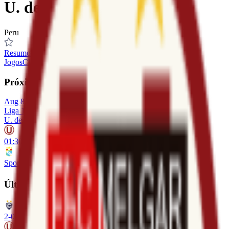
U. de Deportes
Peru
Resumo
Jogos
Classificação
Estatísticas
Elenco
Transferências
Próximo jogo
Aug 8, 2026
Liga 1
U. de Deportes
01:30
Sporting Cristal
Últimos 5 jogos
2
-
0