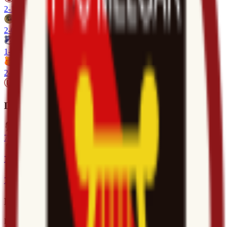
2
-
1
2
-
0
1
-
1
2
-
0
Destaques
Jairo concha
7.44
Adrian quiroz
7.12
Jordan guivin tanta
7.08
Estatísticas do time
Ball Possession