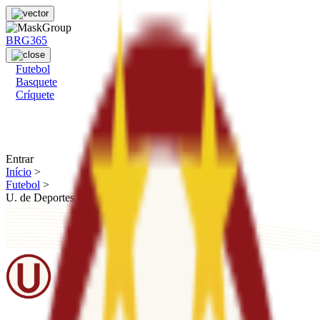
BRG365
Futebol
Basquete
Críquete
Entrar
Início
>
Futebol
>
U. de Deportes