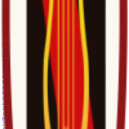
52.2
Shots On Goal
81
Saves
55
Fouls
226
Classificação
GP
W
D
L
GF
PTS
4
Los Chankas
4
2
1
1
6
7
4