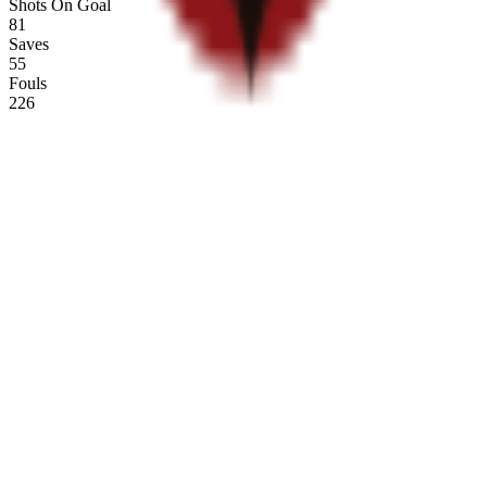
Shots On Goal
81
Saves
55
Fouls
226