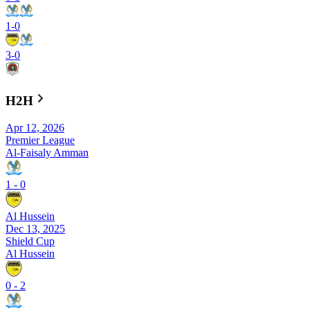
1
-
0
3
-
0
H2H
Apr 12, 2026
Premier League
Al-Faisaly Amman
1
-
0
Al Hussein
Dec 13, 2025
Shield Cup
Al Hussein
0
-
2