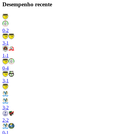
Desempenho recente
0
-
2
3
-
1
1
-
1
0
-
4
3
-
1
3
-
2
2
-
2
0
-
1