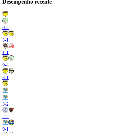
Desempenho recente
0
-
2
3
-
1
1
-
1
0
-
4
3
-
1
3
-
2
2
-
2
0
-
1