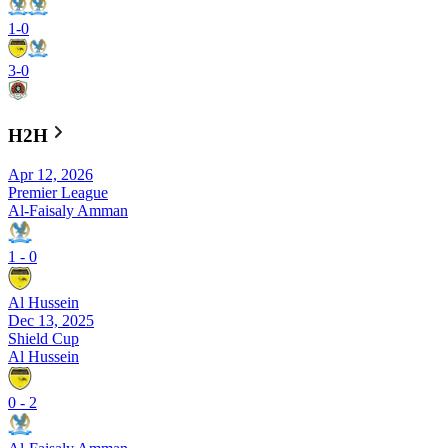
1
-
0
3
-
0
H2H
Apr 12, 2026
Premier League
Al-Faisaly Amman
1
-
0
Al Hussein
Dec 13, 2025
Shield Cup
Al Hussein
0
-
2