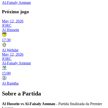
Al-Faisaly Amman
Próximo jogo
May 12, 2026
JORC
Al Hussein
17:30
Al Wehdat
May 12, 2026
JORC
Al-Faisaly Amman
15:00
Al Ramtha
Sobre a Partida
Al Hussein vs Al-Faisaly Amman
- Partida finalizada da Premier