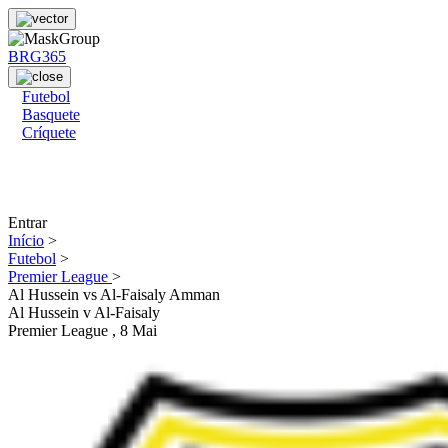
BRG365
Futebol
Basquete
Críquete
Entrar
Início
>
Futebol
>
Premier League
>
Al Hussein vs Al-Faisaly Amman
Al Hussein
v
Al-Faisaly
Premier League
, 8 Mai