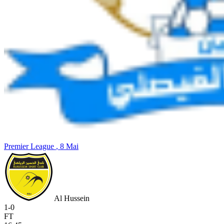
Premier League
, 8 Mai
Al Hussein
1
-
0
FT