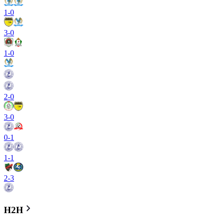
1
-
0
3
-
0
1
-
0
2
-
0
3
-
0
0
-
1
1
-
1
2
-
3
H2H