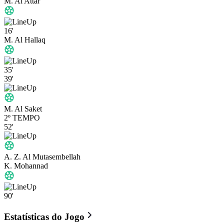
M. Al Attar
16'
M. Al Hallaq
35'
39'
M. Al Saket
2º TEMPO
52'
A. Z. Al Mutasembellah
K. Mohannad
90'
Estatísticas do Jogo