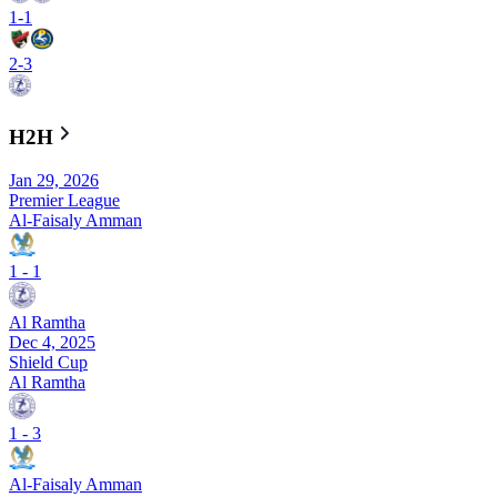
1
-
1
2
-
3
H2H
Jan 29, 2026
Premier League
Al-Faisaly Amman
1
-
1
Al Ramtha
Dec 4, 2025
Shield Cup
Al Ramtha
1
-
3
Al-Faisaly Amman