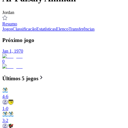
Jordan
Resumo
Jogos
Classificação
Estatísticas
Elenco
Transferências
Próximo jogo
Jan 1, 1970
0
Últimos 5 jogos
4
-
6
1
-
0
3
-
2