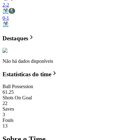
2
-
2
0
-
1
Destaques
Não há dados disponíveis
Estatísticas do time
Ball Possession
61.25
Shots On Goal
22
Saves
3
Fouls
13
Sobre o Time