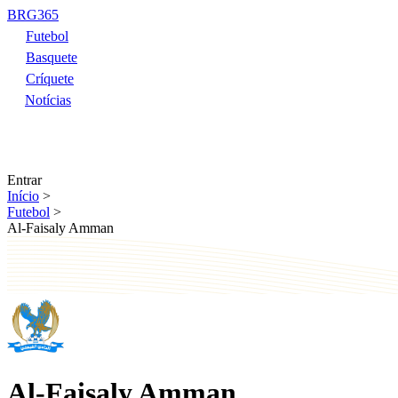
BRG365
Futebol
Basquete
Críquete
Notícias
Entrar
Início
>
Futebol
>
Al-Faisaly Amman
Al-Faisaly Amman