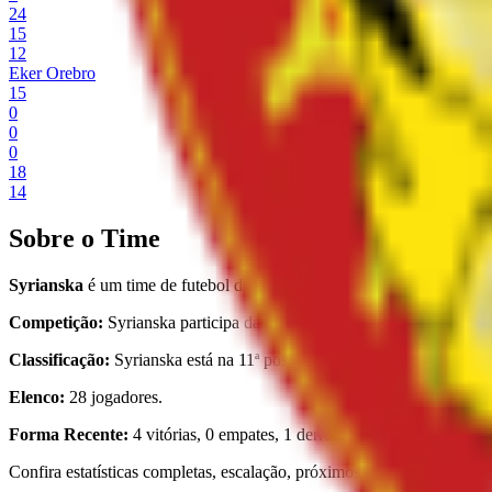
24
15
12
Eker Orebro
15
0
0
0
18
14
Sobre o Time
Syrianska
é um time de futebol da Sweden, fundado em 01 de Janua
Competição:
Syrianska participa da Division 2 - Södra Svealand 202
Classificação:
Syrianska está na 11ª posição com 15 pontos (4 vitória
Elenco:
28 jogadores.
Forma Recente:
4 vitórias, 0 empates, 1 derrotas nos últimos 5 jogos
Confira estatísticas completas, escalação, próximos jogos, histórico d