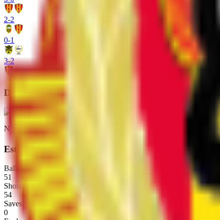
2
-
2
0
-
1
3
-
2
Destaques
Não há dados disponíveis
Estatísticas do time
Ball Possession
51
Shots On Goal
54
Saves
0