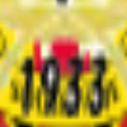
ry de 1977.
6.
s, 3 empates, 8 derrotas em 15 jogos).
.
e partidas, transferências, classificação e informações detalhadas sobre