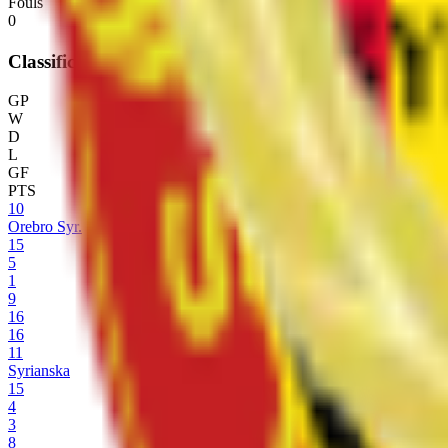
Fouls
0
Classificação
GP
W
D
L
GF
PTS
10
Orebro Syr.
15
5
1
9
16
16
11
Syrianska
15
4
3
8