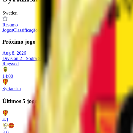
Sweden
Resumo
Jogos
Classificação
Estatísticas
Elenco
Transferências
Próximo jogo
Aug 8, 2026
Division 2 - Södra Svealand
Ragsved
14:00
Syrianska
Últimos 5 jogos
4
-
1
3
-
0