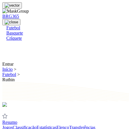
BRG365
Futebol
Basquete
Críquete
Entrar
Início
>
Futebol
>
Ruthin
Resumo
Jogos
Classificação
Estatísticas
Elenco
Transferências