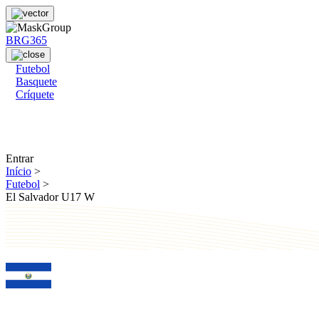
BRG365
Futebol
Basquete
Críquete
Entrar
Início
>
Futebol
>
El Salvador U17 W