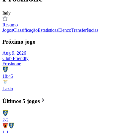
Italy
Resumo
Jogos
Classificação
Estatísticas
Elenco
Transferências
Próximo jogo
Aug 9, 2026
Club Friendly
Frosinone
18:45
Lazio
Últimos 5 jogos
2
-
2
1
-
1