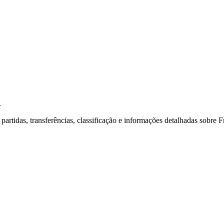
.
e partidas, transferências, classificação e informações detalhadas sobre