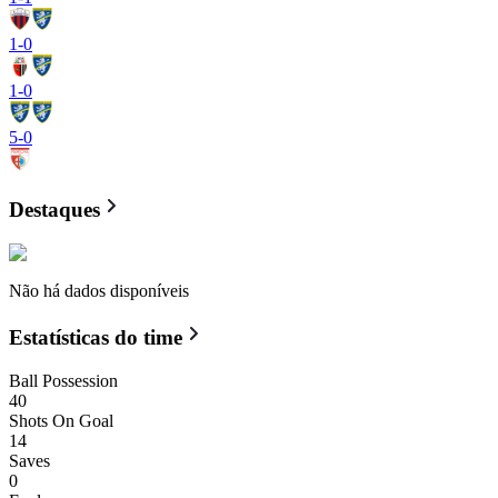
1
-
0
1
-
0
5
-
0
Destaques
Não há dados disponíveis
Estatísticas do time
Ball Possession
40
Shots On Goal
14
Saves
0