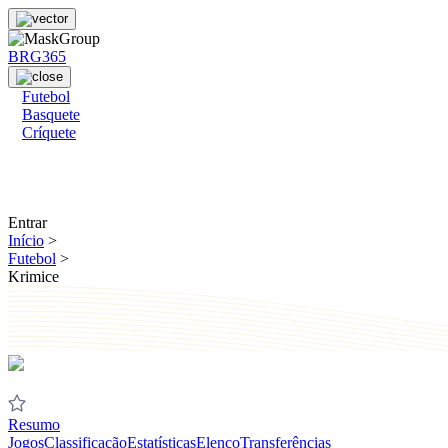
BRG365
Futebol
Basquete
Críquete
Entrar
Início
>
Futebol
>
Krimice
Resumo
Jogos
Classificação
Estatísticas
Elenco
Transferências