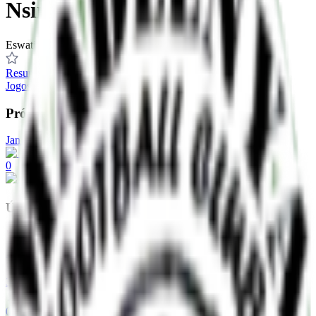
Nsingizini Hotspurs
Eswatini
Resumo
Jogos
Classificação
Estatísticas
Elenco
Transferências
Próximo jogo
Jan 1, 1970
0
Últimos 5 jogos
1
-
1
3
-
2
0
-
1