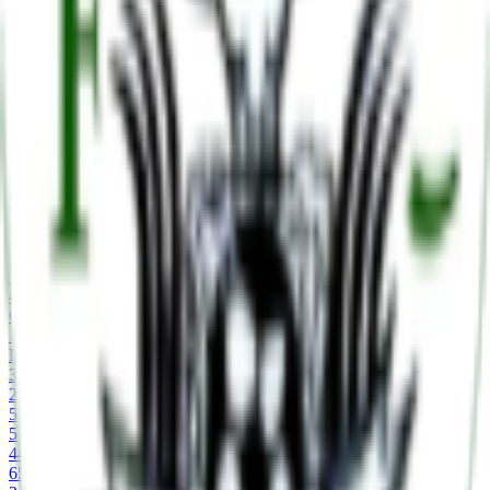
Classificação
GP
W
D
L
GF
PTS
1
Amawele
3
2
0
1
4
6
1
Nsingizini Hotspurs
30
20
5
5
44
65