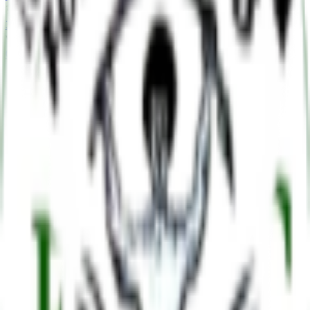
3
-
0
0
-
1
Destaques
Não há dados disponíveis
Estatísticas do time
Ball Possession
0
Shots On Goal
0
Saves
0
Fouls
0