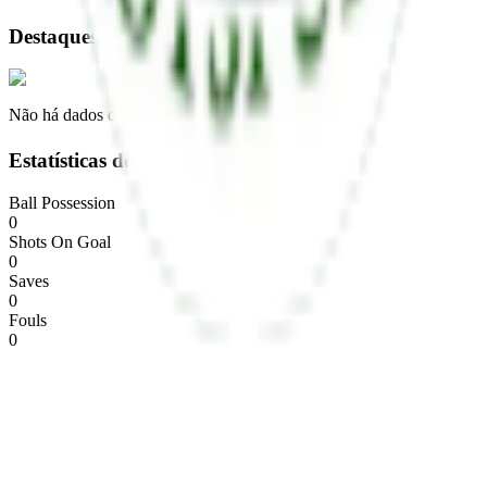
Destaques
Não há dados disponíveis
Estatísticas do time
Ball Possession
0
Shots On Goal
0
Saves
0
Fouls
0