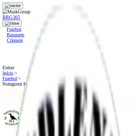
BRG365
Futebol
Basquete
Críquete
Entrar
Início
>
Futebol
>
Nsingizini Hotspurs