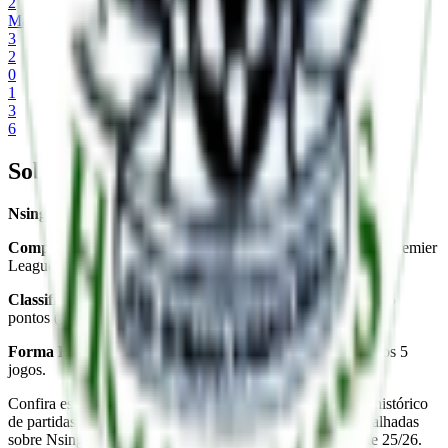
2
Madlenya
3
2
0
1
3
6
Sobre o Time
Nsingizini Hotspurs
é um time de futebol da Eswatini.
Competição:
Nsingizini Hotspurs participa da Swazi MTN Premier
League 25/26.
Classificação:
Nsingizini Hotspurs está na 1ª posição com 65
pontos (20 vitórias, 5 empates, 5 derrotas em 30 jogos).
Forma Recente:
3 vitórias, 0 empates, 2 derrotas nos últimos 5
jogos.
Confira estatísticas completas, escalação, próximos jogos, histórico
de partidas, transferências, classificação e informações detalhadas
sobre Nsingizini Hotspurs na Swazi MTN Premier League 25/26.