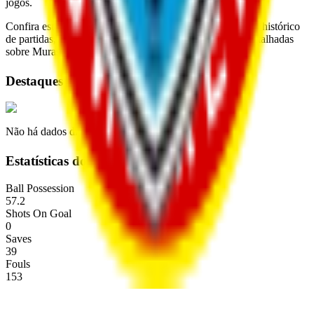
jogos.
Confira estatísticas completas, escalação, próximos jogos, histórico
de partidas, transferências, classificação e informações detalhadas
sobre Muras United na Premier Liga 2026.
Destaques
Não há dados disponíveis
Estatísticas do time
Ball Possession
57.2
Shots On Goal
0
Saves
39
Fouls
153