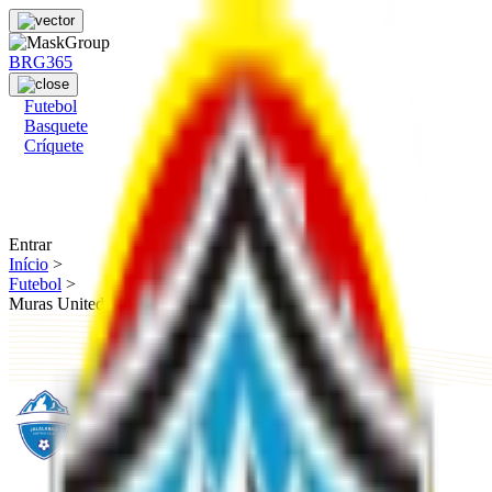
BRG365
Futebol
Basquete
Críquete
Entrar
Início
>
Futebol
>
Muras United