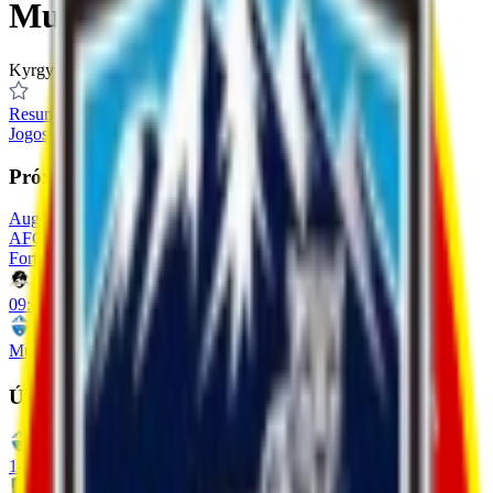
Muras United
Kyrgyzstan
Resumo
Jogos
Classificação
Estatísticas
Elenco
Transferências
Próximo jogo
Aug 11, 2026
AFC Challenge League
Fortis
09:00
Muras United
Últimos 5 jogos
1
-
1