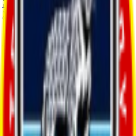
1
-
1
0
-
0
3
-
2
1
-
5
Destaques
Não há dados disponíveis
Estatísticas do time
Ball Possession
57.2
Shots On Goal
0
Saves