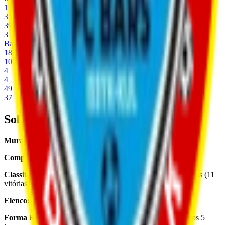
1
35
39
3
Bars
18
10
4
4
49
37
Sobre o Time
Muras United
é um time de futebol da Kyrgyzstan.
Competição:
Muras United participa da Premier Liga 2026.
Classificação:
Muras United está na 1ª posição com 39 pontos (11
vitórias, 6 empates, 1 derrotas em 18 jogos).
Elenco:
26 jogadores.
Forma Recente:
4 vitórias, 0 empates, 1 derrotas nos últimos 5