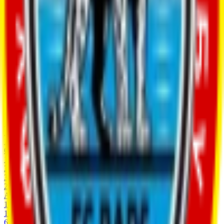
39
Fouls
153
Classificação
GP
W
D
L
GF
PTS
1
Muras United
18
11
6
1
37
39
2
Alga
18
11
6