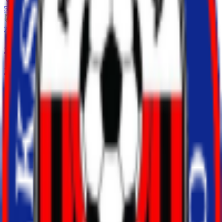
5
-
1
2
-
0
2
-
2
2
-
1
Destaques
Não há dados disponíveis
Estatísticas do time
Ball Possession
50
Shots On Goal
18
Saves