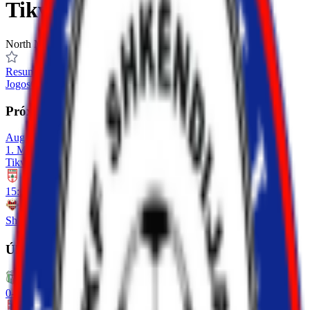
Tikves
North Macedonia
Resumo
Jogos
Classificação
Estatísticas
Elenco
Transferências
Próximo jogo
Aug 15, 2026
1. MFL
Tikves
15:00
Shkendija Haracine
Últimos 5 jogos
0
-
5