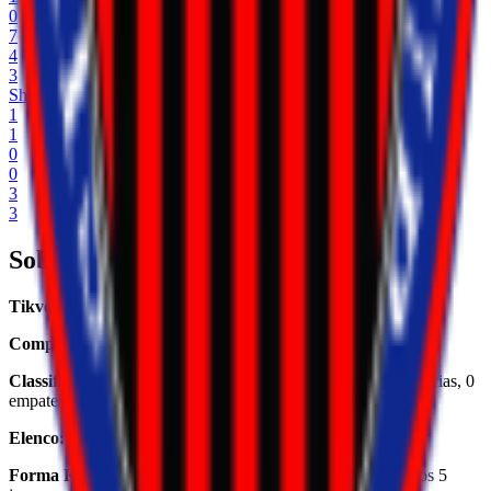
0
7
4
3
Shkendija
1
1
0
0
3
3
Sobre o Time
Tikves
é um time de futebol da North Macedonia.
Competição:
Tikves participa da 1. MFL 26/27.
Classificação:
Tikves está na 1ª posição com 6 pontos (2 vitórias, 0
empates, 0 derrotas em 2 jogos).
Elenco:
23 jogadores.
Forma Recente:
4 vitórias, 0 empates, 1 derrotas nos últimos 5