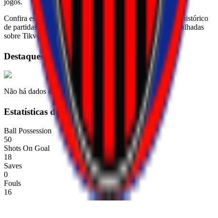
jogos.
Confira estatísticas completas, escalação, próximos jogos, histórico
de partidas, transferências, classificação e informações detalhadas
sobre Tikves na 1. MFL 26/27.
Destaques
Não há dados disponíveis
Estatísticas do time
Ball Possession
50
Shots On Goal
18
Saves
0
Fouls
16