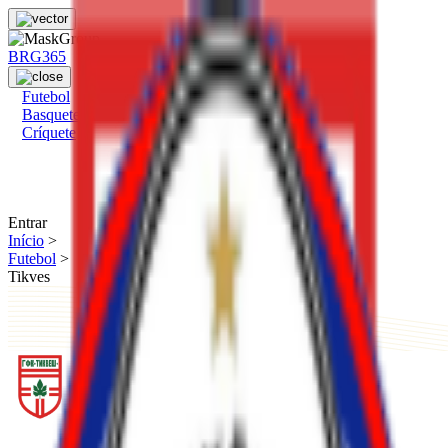
BRG365
Futebol
Basquete
Críquete
Entrar
Início
>
Futebol
>
Tikves