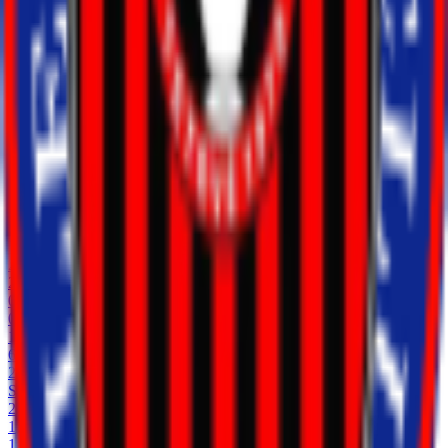
0
Fouls
16
Classificação
GP
W
D
L
GF
PTS
1
Tikves
2
2
0
0
10
6
2
Sileks
2
1
1