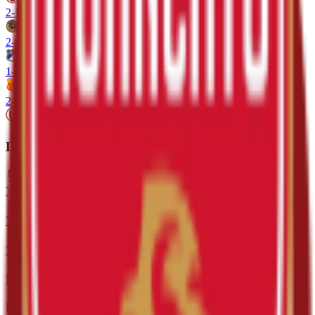
2
-
1
2
-
0
1
-
1
2
-
0
Destaques
Jairo concha
7.44
Adrian quiroz
7.12
Jordan guivin tanta
7.08
Estatísticas do time
Ball Possession