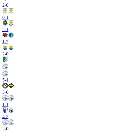
2
-
0
0
-
1
5
-
1
1
-
2
2
-
0
5
-
1
3
-
6
1
-
1
4
-
2
2
-
0