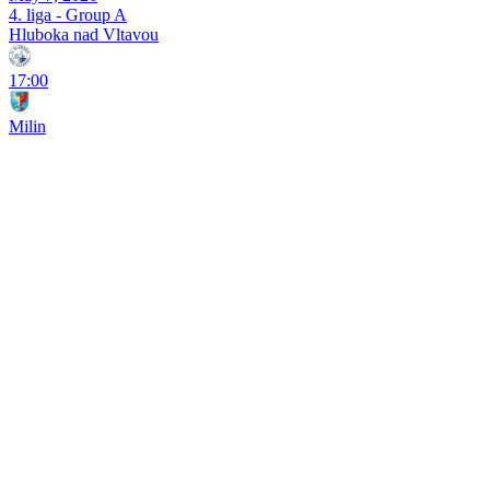
4. liga - Group A
Hluboka nad Vltavou
17:00
Milin