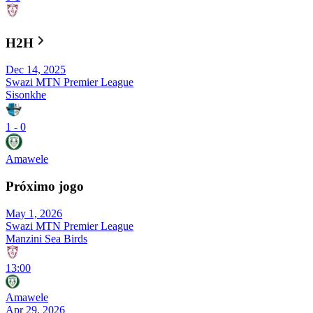
H2H
Dec 14, 2025
Swazi MTN Premier League
Sisonkhe
1
-
0
Amawele
Próximo jogo
May 1, 2026
Swazi MTN Premier League
Manzini Sea Birds
13:00
Amawele
Apr 29, 2026