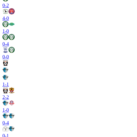
0
-
2
4
-
0
1
-
0
0
-
4
0
-
0
1
-
1
2
-
2
1
-
0
0
-
4
0
-
1