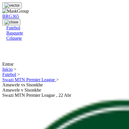
BRG365
Futebol
Basquete
Críquete
Entrar
Início
>
Futebol
>
Swazi MTN Premier League
>
Amawele vs Sisonkhe
Amawele
v
Sisonkhe
Swazi MTN Premier League
, 22 Abr