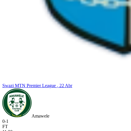
Swazi MTN Premier League
, 22 Abr
Amawele
0
-
1
FT