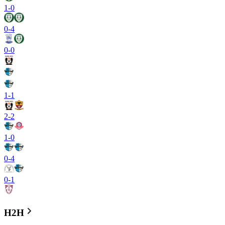
1
-
0
0
-
4
0
-
0
1
-
1
2
-
2
1
-
0
0
-
4
0
-
1
H2H